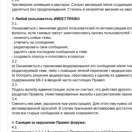
2.18.
Чрезмерная анимация в аватарах. Сильно мигающие и/или создающи
удаляться без предупреждения. Степень и неприятие мигания на ав
3.
Любой пользователь ИМЕЕТ ПРАВО
:
3.1.
Ознакомиться с мнениями других пользователей по интересующим его
вопросы, если таковые смогут заинтересовать прочих пользователей.
- начинать новые темы;
- отвечать на сообщения;
- редактировать свои сообщения;
- удалять свои последние сообщения в теме;
- создавать опросы и голосовать в опросах.
3.2.
а) Ознакомиться с причинами модерирования его сообщения и/или т
редактируемой теме, либо с помощью личной переписки с модераторо
б) Оспорить решение модератора, обратившись к одному из админист
содержанием §III-2-в вводной части настоящих Правил.
3.3.
Подать жалобу администрации, если он считает, что действия другог
разделах Правила. Немотивированные жалобы к рассмотрению приним
3.4.
Сменить ник (имя, указанное при регистрации). Для этого ему нужно 
мотивированной просьбой. В случае признания мотивировки достаточн
этом все старые сообщения и звание сохраняются.
4.
Санкции за нарушение Правил форума:
4.1.