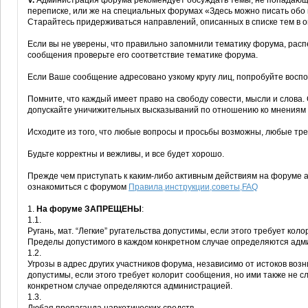
V.
Администрация форума рекомендует обсуждать темы, не попадающи
переписке, или же на специальных форумах «Здесь можно писать обо 
Старайтесь придерживаться направлений, описанных в списке тем в 
Если вы не уверены, что правильно запомнили тематику форума, расп
сообщения проверьте его соответствие тематике форума.
Если Ваше сообщение адресовано узкому кругу лиц, попробуйте воспо
Помните, что каждый имеет право на свободу совести, мысли и слова.
допускайте уничижительных высказываний по отношению ко мнениям 
Исходите из того, что любые вопросы и просьбы возможны, любые тр
Будьте корректны и вежливы, и все будет хорошо.
Прежде чем приступать к каким-либо активным действиям на форуме
ознакомиться с форумом
Правила,инструкции,советы,FAQ
1.
На форуме ЗАПРЕЩЕНЫ
:
1.1.
Ругань, мат. “Легкие” ругательства допустимы, если этого требует кол
Пределы допустимого в каждом конкретном случае определяются адм
1.2.
Угрозы в адрес других участников форума, независимо от истоков воз
допустимы, если этого требует колорит сообщения, но ими также не 
конкретном случае определяются администрацией.
1.3.