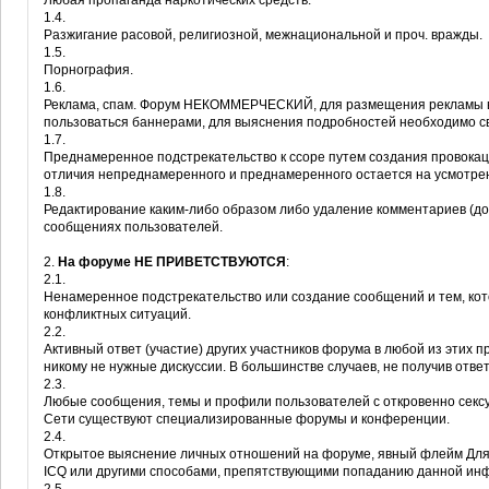
Любая пропаганда наркотических средств.
1.4.
Разжигание расовой, религиозной, межнациональной и проч. вражды.
1.5.
Порнография.
1.6.
Реклама, спам. Форум НЕКОММЕРЧЕСКИЙ, для размещения рекламы 
пользоваться баннерами, для выяснения подробностей необходимо с
1.7.
Преднамеренное подстрекательство к ссоре путем создания провока
отличия непреднамеренного и преднамеренного остается на усмотре
1.8.
Редактирование каким-либо образом либо удаление комментариев (до
сообщениях пользователей.
2.
На форуме НЕ ПРИВЕТСТВУЮТСЯ
:
2.1.
Ненамеренное подстрекательство или создание сообщений и тем, кот
конфликтных ситуаций.
2.2.
Активный ответ (участие) других участников форума в любой из этих 
никому не нужные дискуссии. В большинстве случаев, не получив отв
2.3.
Любые сообщения, темы и профили пользователей с откровенно сексу
Сети существуют специализированные форумы и конференции.
2.4.
Открытое выяснение личных отношений на форуме, явный флейм Для 
ICQ или другими способами, препятствующими попаданию данной и