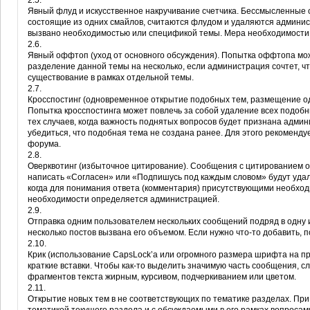
2.5.
Явный флуд и искусственное накручивание счетчика. Бессмысленны
состоящие из одних смайлов, считаются флудом и удаляются админист
вызвано необходимостью или спецификой темы. Мера необходимости
2.6.
Явный оффтоп (уход от основного обсуждения). Попытка оффтопа мож
разделение данной темы на несколько, если администрация сочтет, 
существование в рамках отдельной темы.
2.7.
Кросспостинг (одновременное открытие подобных тем, размещение од
Попытка кросспостинга может повлечь за собой удаление всех подоб
тех случаев, когда важность поднятых вопросов будет признана адми
убедиться, что подобная тема не создана ранее. Для этого рекоменд
форума.
2.8.
Оверквотинг (избыточное цитирование). Сообщения с цитированием о
написать «Согласен» или «Подпишусь под каждым словом» будут удал
когда для понимания ответа (комментария) присутствующими необход
необходимости определяется администрацией.
2.9.
Отправка одним пользователем нескольких сообщений подряд в одну и т
несколько постов вызвана его объемом. Если нужно что-то добавить, п
2.10.
Крик (использование CapsLock’а или огромного размера шрифта на п
краткие вставки. Чтобы как-то выделить значимую часть сообщения, 
фрагментов текста жирным, курсивом, подчеркиванием или цветом.
2.11.
Открытие новых тем в не соответствующих по тематике разделах. При