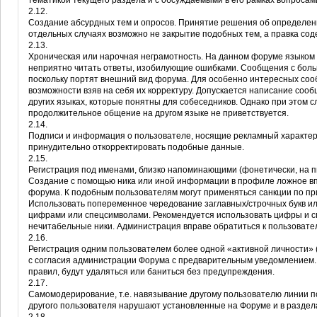
тематикой текущего раздела и с обсуждаемыми в его рамках вопросам
2.12.
Создание абсурдных тем и опросов. Принятие решения об определен
отдельных случаях возможно не закрытие подобных тем, а правка сод
2.13.
Хроническая или нарочная неграмотность. На данном форуме языком 
неприятно читать ответы, изобилующие ошибками. Сообщения с бол
поскольку портят внешний вид форума. Для особенно интересных со
возможности взяв на себя их корректуру. Допускается написание сооб
других языках, которые понятны для собеседников. Однако при этом сл
продолжительное общение на другом языке не приветствуется.
2.14.
Подписи и информация о пользователе, носящие рекламный характер
принудительно откорректировать подобные данные.
2.15.
Регистрация под именами, близко напоминающими (фонетически, на п
Создание с помощью ника или иной информации в профиле ложное в
форума. К подобным пользователям могут применяться санкции по при
Использовать попеременное чередование заглавных/строчных букв или
цифрами или спецсимволами. Рекомендуется использовать цифры и сп
нечитабельные ники. Администрация вправе обратиться к пользовател
2.16.
Регистрация одним пользователем более одной «активной личности» (
с согласия администрации Форума с предварительным уведомлением.
правил, будут удаляться или баниться без предупреждения.
2.17.
Самомодерирование, т.е. навязывание другому пользователю линии пов
другого пользователя нарушают установленные на Форуме и в раздел