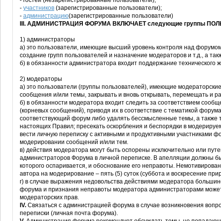
- гостей (незарегистрированные пользователи);
-
участников
(зарегистрированные пользователи);
-
администрацию
(зарегистрированные пользователи)
III. АДМИНИСТРАЦИЯ ФОРУМА ВКЛЮЧАЕТ следующие группы ПО
1) администраторы
а) это пользователи, имеющие высший уровень контроля над форумом
создание групп пользователей и назначение модераторов и т.д., а та
б) в обязанности администратора входит поддержание технического 
2) модераторы
а) это пользователи (группы пользователей), имеющие модераторские
сообщения и/или темы, закрывать и вновь открывать, перемещать и ра
б) в обязанности модератора входит следить за соответствием сообщ
(корневых сообщений), приводя их в соответствие с тематикой форум
соответствующий форум либо удалять бессмысленные темы, а также тем
настоящих Правил; пресекать оскорбления и беспорядки в модерируе
вести личную переписку с активными и продуктивными участниками ф
модерировании сообщений и/или тем.
в) действия модератора могут быть оспорены исключительно или пут
администраторов Форума в личной переписке. В апелляции должны б
которого оспаривается, и обоснование его неправоты. Немотивирова
автора на модерирование – пять (5) суток (суббота и воскресение при
г) в случае выражения недовольства действиями модератора большин
форума и признания неправоты модератора администраторами может
модераторских прав.
IV.
Связаться с администрацией форума в случае возникновения вопр
переписки (личная почта форума).