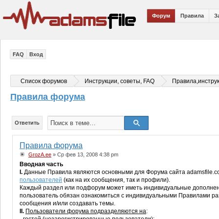
Форум
Правила
З
FAQ
Вход
Список форумов
Инструкции, советы, FAQ
Правила,инстру
Правила форума
Ответить
Правила форума
GrozA.ee
» Ср фев 13, 2008 4:38 pm
Вводная часть
I.
Данные Правила являются основными для Форума сайта adamsfile.c
пользователей
(как на их сообщения, так и профили).
Каждый раздел или подфорум может иметь индивидуальные дополнени
пользователь обязан ознакомиться с индивидуальными Правилами разд
сообщения и/или создавать темы.
II.
Пользователи форума подразделяются на
: