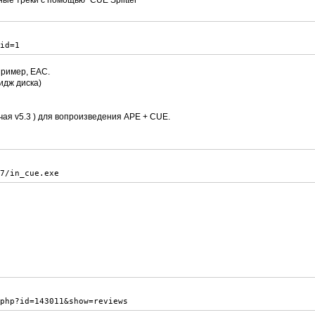
ые треки с помощью "CUE Splitter"
_id=1
пример, ЕАС.
идж диска)
ючая v5.3 ) для вопроизведения APE + CUE.
57/in_cue.exe
.php?id=143011&show=reviews