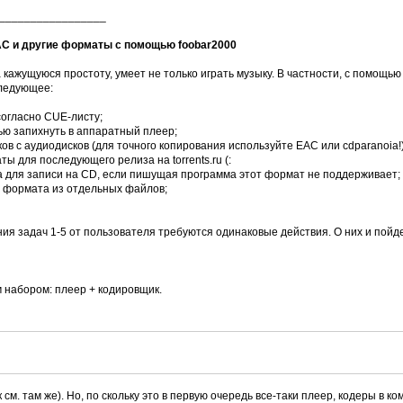
_________________
LAC и другие форматы с помощью foobar2000
а кажущуюся простоту, умеет не только играть музыку. В частности, с помощью
следующее:
согласно CUE-листу;
ью запихнуть в аппаратный плеер;
ов с аудиодисков (для точного копирования используйте EAC или cdparanoia!)
ты для последующего релиза на torrents.ru (:
та для записи на CD, если пишущая программа этот формат не поддерживает;
о формата из отдельных файлов;
ния задач 1-5 от пользователя требуются одинаковые действия. О них и пойд
 набором: плеер + кодировщик.
см. там же). Но, по скольку это в первую очередь все-таки плеер, кодеры в ко