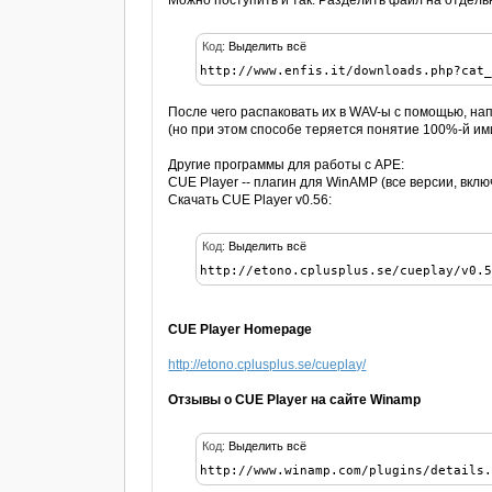
Можно поступить и так. Разделить файл на отдельн
Код:
Выделить всё
http://www.enfis.it/downloads.php?cat
После чего распаковать их в WAV-ы с помощью, на
(но при этом способе теряется понятие 100%-й им
Другие программы для работы с APE:
CUE Player -- плагин для WinAMP (все версии, вкл
Скачать CUE Player v0.56:
Код:
Выделить всё
http://etono.cplusplus.se/cueplay/v0.
CUE Player Homepage
http://etono.cplusplus.se/cueplay/
Отзывы о CUE Player на сайте Winamp
Код:
Выделить всё
http://www.winamp.com/plugins/details