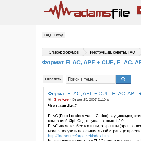
FAQ
Вход
Список форумов
Инструкции, советы, FAQ
Формат FLAC, APE + CUE, FLAC, AP
Ответить
Формат FLAC, APE + CUE, FLAC, APE +
GrozA.ee
» Вт дек 25, 2007 11:10 am
Что такое .flac?
FLAC (Free Lossless Audio Codec) - аудиокодек, сж
компанией Xiph.Org, текущая версия 1.2.0.
FLAC является бесплатным, открытым (open sourc
можно получить на официальной странице проекта
http://flac.sourceforge.net/index.html