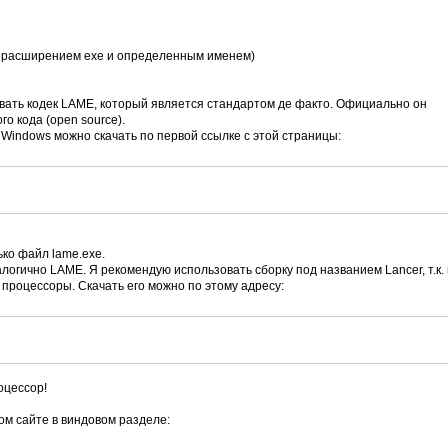
с расширением exe и определенным именем)
вать кодек LAME, который является стандартом де факто. Официально он
о кода (open source).
indows можно скачать по первой ссылке с этой страницы:
ько файл lame.exe.
алогично LAME. Я рекомендую использовать сборку под названием Lancer, т.к.
процессоры. Скачать его можно по этому адресу:
/
оцессор!
.
ом сайте в виндовом разделе: