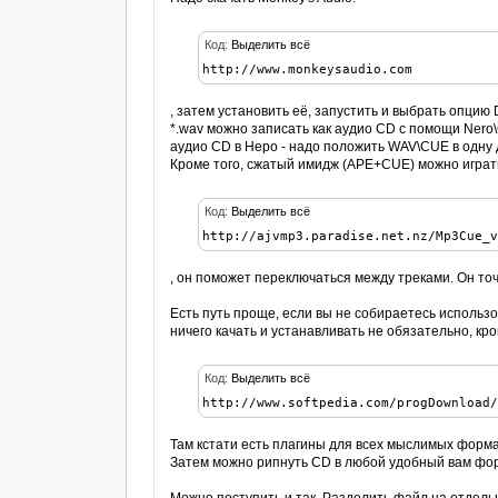
Код:
Выделить всё
http://www.monkeysaudio.com
, затем установить её, запустить и выбрать опцию
*.wav можно записать как аудио CD с помощи Ner
аудио CD в Неро - надо положить WAV\CUE в одну д
Кроме того, сжатый имидж (APE+CUE) можно играт
Код:
Выделить всё
http://ajvmp3.paradise.net.nz/Mp3Cue_
, он поможет переключаться между треками. Он т
Есть путь проще, если вы не собираетесь использ
ничего качать и устанавливать не обязательно, кр
Код:
Выделить всё
http://www.softpedia.com/progDownload
Там кстати есть плагины для всех мыслимых форма
Затем можно рипнуть CD в любой удобный вам фо