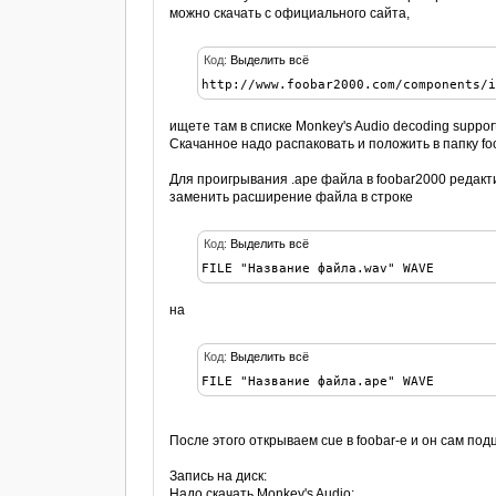
можно скачать с официального сайта,
Код:
Выделить всё
http://www.foobar2000.com/components/
ищете там в списке Monkey's Audio decoding suppor
Скачанное надо распаковать и положить в папку fo
Для проигрывания .ape файла в foobar2000 редакт
заменить расширение файла в строке
Код:
Выделить всё
FILE "Название файла.wav" WAVE
на
Код:
Выделить всё
FILE "Название файла.ape" WAVE
После этого открываем cue в foobar-е и он сам под
Запись на диск:
Надо скачать Monkey's Audio: