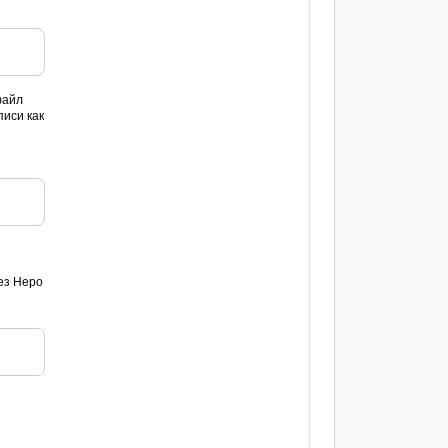
файл
писи как
рез Неро