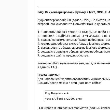
__________________________________________
FAQ: Как конвертировать музыку в MP3, OGG, F
Аудиоплеер foobar2000 (далее - fb2k), не смотря н
вcтроенного компонента Converter можно делать 
1. "нарезать" образы дисков на отдельные файлы 
2. переводить файлы в форматы MP3/OGG/... с цел
3. делать "ознакомительные" копии избранных трек
4. кодировать образы дисков *.wav в lossless-форма
5. декодировать образы дисков из lossless-форма
6. создавать цельные образы дисков необходимог
7. создавать файлы предпросмотра.
Конвертер fb2k замечателен тем, что для выполне
в данном FAQ.
С чего начать?
Для начала необходимо обзавестись минимальным
Скачать плеер можно с официального сайта:
Код:
Выделить всё
http://foobar2000.org/
. Он играет много разных форматов (полный список 