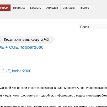
Форум
Правила
Закачать
Аплодер
Закладки
Выход
Правила,инструкции,советы,FAQ
E + CUE, foobar2000
 CUE, foobar2000
имающий без потери качества (lossless), аналог Monkey's Audio. Разрабатывае
e) и мультиплатформенным, подробную информацию о кодеке и его разработ
.