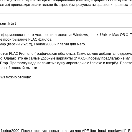
onkey's Audio, при этом время кодирования (сжатия) в формат FLAC пример
зжатие) происходит значительно быстрее (см. результаты сравнения разных lo
ison.html
тформенности - его можно использовать в Windows, Linux, Unix, и Mac OS X. 
е проигрывание FLAC файлов.
p (версии 2.х/5.х), Foobar2000 и плагин для Nero.
зуется FLAC Frontend (графическая оболочка). Также можно добавить поддерж
o. Однако это не самые удобные варианты (ИМХО), посему предлагаю не муч
Drop. Програмку надо положить в одну директорию с flac.exe и вперёд. Прост
правой кнопкой мышки.
ows можно отсюда:
___________________
oobar2000. После этого установите плагин для APE (foo_input_monkey.dll). Е