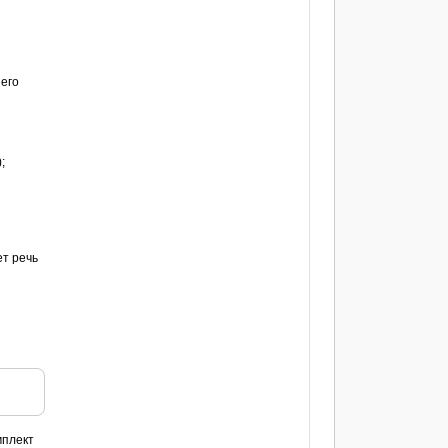
 его
;
ет речь
мплект