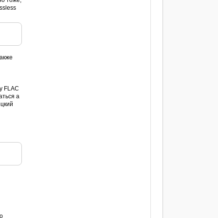
но тоже,
ssless
Также
ку FLAC
аться а
ецкий
го