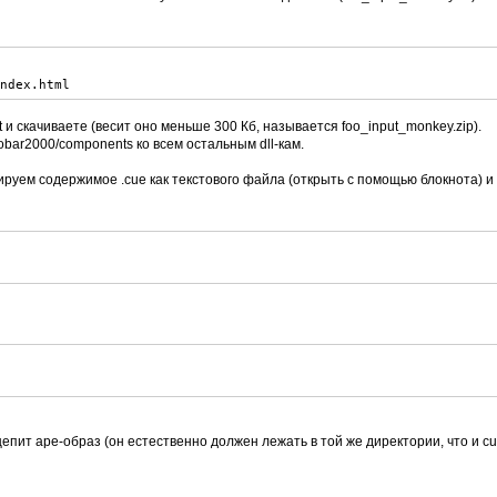
index.html
t и скачиваете (весит оно меньше 300 Кб, называется foo_input_monkey.zip).
obar2000/components ко всем остальным dll-кам.
ируем содержимое .cue как текстового файла (открыть с помощью блокнота) и
цепит ape-образ (он естественно должен лежать в той же директории, что и cu