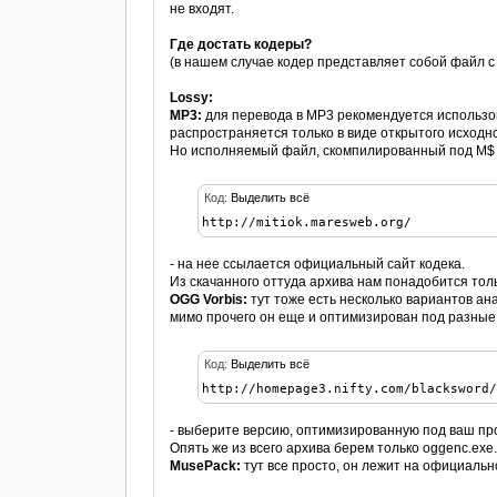
не входят.
Где достать кодеры?
(в нашем случае кодер представляет собой файл 
Lossy:
MP3:
для перевода в MP3 рекомендуется использо
распространяется только в виде открытого исходног
Но исполняемый файл, скомпилированный под M$ W
Код:
Выделить всё
http://mitiok.maresweb.org/
- на нее ссылается официальный сайт кодека.
Из скачанного оттуда архива нам понадобится тол
OGG Vorbis:
тут тоже есть несколько вариантов ан
мимо прочего он еще и оптимизирован под разные 
Код:
Выделить всё
http://homepage3.nifty.com/blacksword
- выберите версию, оптимизированную под ваш пр
Опять же из всего архива берем только oggenc.exe
MusePack:
тут все просто, он лежит на официальн