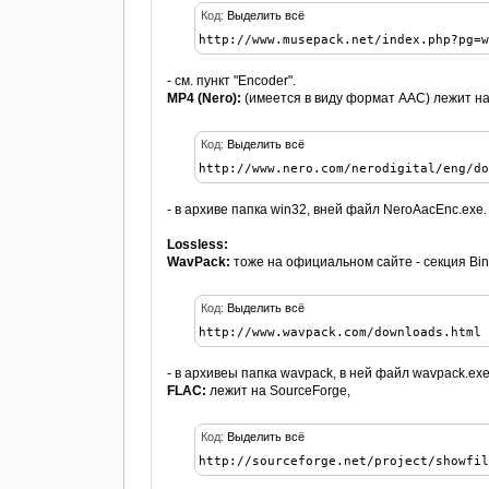
Код:
Выделить всё
http://www.musepack.net/index.php?pg=
- см. пункт "Encoder".
MP4 (Nero):
(имеется в виду формат AAC) лежит на
Код:
Выделить всё
http://www.nero.com/nerodigital/eng/d
- в архиве папка win32, вней файл NeroAacEnc.exe.
Lossless:
WavPack:
тоже на официальном сайте - секция Bin
Код:
Выделить всё
http://www.wavpack.com/downloads.html
- в архивеы папка wavpack, в ней файл wavpack.exe
FLAC:
лежит на SourceForge,
Код:
Выделить всё
http://sourceforge.net/project/showfi