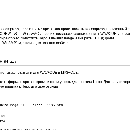
 Decompress, перетянуть *.ape в окно проги, нажать Decompress, полученный 
o\СDRWin\BlindWrite\EAC и прочих, поддерживающих формат WAV\CUE. Для за
иректорию, запустить Неро, File\Burn Image и выбрать CUE (!) файл.
ь WinAMP'ом, с помощью плагина mp3cue:
v0.94.zip
очно так же годится и для WAV+CUE и MP3+CUE.
овать формат .ape все время и пользуетесь для прожига Неро. Для записи че
оме плагина к Неро для .ape отсюда
/Nero-Mega-Plu...nload-18886.html
тов.
рмат.