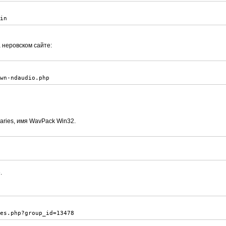
win
 неровском сайте:
own-ndaudio.php
aries, имя WavPack Win32.
.
les.php?group_id=13478