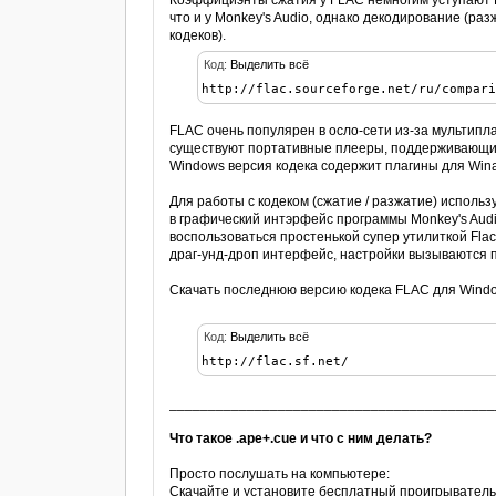
Коэффициэнты сжатия у FLAC немногим уступают M
что и у Monkey's Audio, однако декодирование (ра
кодеков).
Код:
Выделить всё
http://flac.sourceforge.net/ru/compar
FLAC очень популярен в осло-сети из-за мультипла
существуют портативные плееры, поддерживающи
Windows версия кодека содержит плагины для Winam
Для работы с кодеком (сжатие / разжатие) исполь
в графический интэрфейс программы Monkey's Audi
воспользоваться простенькой супер утилиткой Flac
драг-унд-дроп интерфейс, настройки вызываются 
Скачать последнюю версию кодека FLAC для Wind
Код:
Выделить всё
http://flac.sf.net/
__________________________________________
Что такое .ape+.cue и что с ним делать?
Просто послушать на компьютере:
Скачайте и установите бесплатный проигрыватель f