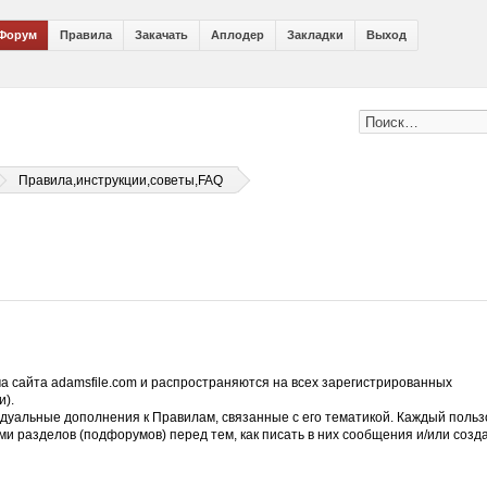
Форум
Правила
Закачать
Аплодер
Закладки
Выход
Правила,инструкции,советы,FAQ
сайта adamsfile.com и распространяются на всех зарегистрированных
и).
уальные дополнения к Правилам, связанные с его тематикой. Каждый польз
 разделов (подфорумов) перед тем, как писать в них сообщения и/или созд