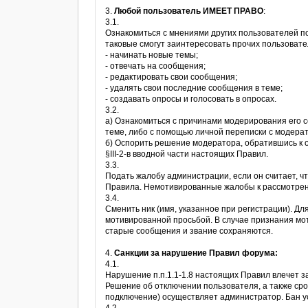
3.
Любой пользователь ИМЕЕТ ПРАВО
:
3.1.
Ознакомиться с мнениями других пользователей п
таковые смогут заинтересовать прочих пользовате
- начинать новые темы;
- отвечать на сообщения;
- редактировать свои сообщения;
- удалять свои последние сообщения в теме;
- создавать опросы и голосовать в опросах.
3.2.
а) Ознакомиться с причинами модерирования его
теме, либо с помощью личной переписки с модера
б) Оспорить решение модератора, обратившись к 
§III-2-в вводной части настоящих Правил.
3.3.
Подать жалобу администрации, если он считает, ч
Правила. Немотивированные жалобы к рассмотрен
3.4.
Сменить ник (имя, указанное при регистрации). Дл
мотивированной просьбой. В случае признания мот
старые сообщения и звание сохраняются.
4.
Санкции за нарушение Правил форума:
4.1.
Нарушение п.п.1.1-1.8 настоящих Правил влечет з
Решение об отключении пользователя, а также сро
подключение) осуществляет администратор. Бан у