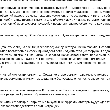
х тем, а правка содержимого темы модератором (на начальной стадии).
ном форуме языком общения считается русский. Помните, что остальным не
я с большим количеством орфографических ошибок удаляются, поскольку по
общений модератор может сделать исключение, по возможности взяв на себ
иницей (транслитом), а также на английском и других языках, которые понят
что основной язык форума - русский, и продолжительное общение на другом я
рекламный характер. Юзербары в подписях. Администрация вправе принудит
(фонетически, на письме, в переводе) уже существующие на форуме. Создан
жное впечатление о своей принадлежности к Администрации форума. К под
нудительной смене ника. Также не желательно: а) Использовать попеременно
тельно заглавные буквы. б) Перегружать ник цифрами или спецсимволами.
 аккуратно. в) Выбирать явно нечитабельные ники. Администрация вправе
ка.
тивной личности» (аккаунта). Создание второго аккаунта возможно только с
м уведомлением. Аккаунты, созданные без уведомления после введения пра
я.
зователю линии поведения. В случае, если Вы счтатете, что что действия др
и в разделах Правила, обратитесь к администрации.
ие и/или создающие неприятные визуальные эффекты аватары будут удалят
а аватарах определяются администрацией.