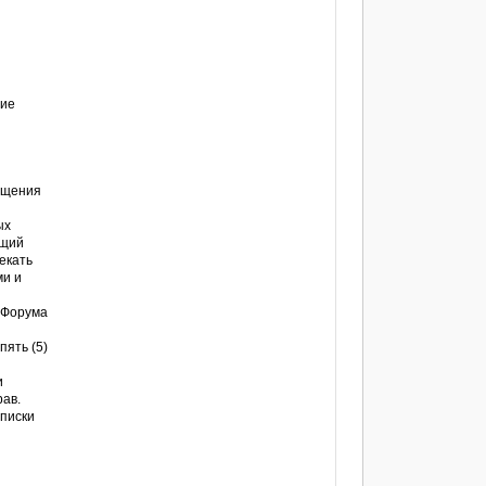
ние
общения
ых
ющий
екать
ми и
 Форума
пять (5)
и
ав.
еписки