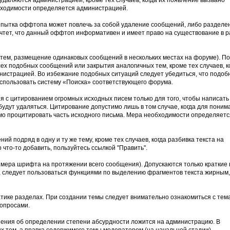
удаляются администрацией, кроме тех случаев, когда их появление вызвано
бходимости определяется администрацией.
опытка оффтопа может повлечь за собой удаление сообщений, либо разделе
очтет, что данный оффтоп информативен и имеет право на существование в р
тем, размещение одинаковых сообщений в нескольких местах на форуме). П
сех подобных сообщений или закрытия аналогичных тем, кроме тех случаев, к
нистрацией. Во избежание подобных ситуаций следует убедиться, что подоб
использовать систему «Поиска» соответствующего форума.
я с цитированием огромных исходных писем только для того, чтобы написать
удут удаляться. Цитирование допустимо лишь в том случае, когда для поним
о процитировать часть исходного письма. Мера необходимости определяет
й подряд в одну и ту же тему, кроме тех случаев, когда разбивка текста на
 что-то добавить, пользуйтесь ссылкой "Править".
змера шрифта на протяжении всего сообщения). Допускаются только краткие 
, следует пользоваться функциями по выделению фрагментов текста жирным
атике разделах. При создании темы следует внимательно ознакомиться с тем
вопросами.
шения об определении степени абсурдности ложится на администрацию. В