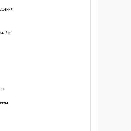
общения
ускайте
елы
 если