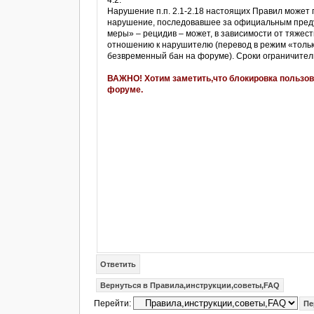
4.2.
Нарушение п.п. 2.1-2.18 настоящих Правил может
нарушение, последовавшее за официальным пред
меры» – рецидив – может, в зависимости от тяже
отношению к нарушителю (перевод в режим «только
безвременный бан на форуме). Сроки ограничител
ВАЖНО! Хотим заметить,что блокировка пользова
форуме.
Ответить
Вернуться в Правила,инструкции,советы,FAQ
Перейти: