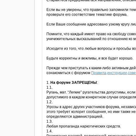
Старайтесь придерживаться направлений, описанн
Если вы не уверены, что правильно запомнили те
проверьте его соответствие тематике форума.
Если Ваше сообщение адресовано узкому кругу лиц
Помните, что каждый имеет право на свободу сове
уничижительных высказываний по отношению ко м
Исходите из того, что любые вопросы и просьбы 
Будьте корректны и вежливы, и все будет хорошо.
Прежде чем приступать к каким-либо активным де
ознакомиться с форумом
Правила,инструкции,сов
1.
На форуме ЗАПРЕЩЕНЫ
:
1.1.
Ругань, мат. “Легкие” ругательства допустимы, ес
допустимого в каждом конкретном случае определ
1.2.
Угрозы в адрес других участников форума, незави
этого требует колорит сообщения, но ими также н
определяются администрацией.
1.3.
Любая пропаганда наркотических средств.
1.4.