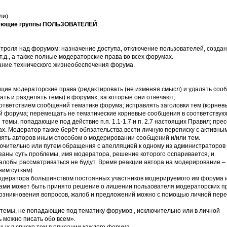
ли)
ующие группы ПОЛЬЗОВАТЕЛЕЙ
:
нтроля над форумом: назначение доступа, отключение пользователей, созда
.д., а также полные модераторские права во всех форумах.
ание технического жизнеобеспечения форума.
ющие модераторские права (редактировать (не изменяя смысл) и удалять со
ать и разделять темы) в форумах, за которые они отвечают;
оответствием сообщений тематике форума; исправлять заголовки тем (корнев
кой форума; перемещать не тематические корневые сообщения в соответству
емы, попадающие под действие п.п. 1.1-1.7 и п. 2.7 настоящих Правил; прес
х. Модератор также берёт обязательства вести личную переписку с активны
ять авторов иным способом о модерировании сообщений и/или тем.
лючительно или путем обращения с апелляцией к одному из администраторов
заны суть проблемы, имя модератора, решение которого оспаривается, и
лобы рассматриваться не будут. Время реакции автора на модерирование – 
ним суткам).
модератора большинством постоянных участников модерируемого им форума 
ми может быть принято решение о лишении пользователя модераторских пр
возникновения вопросов, жалоб и предложений можно с помощью личной пер
емы, не попадающие под тематику форумов , исключительно или в личной
 можно писать обо всем».