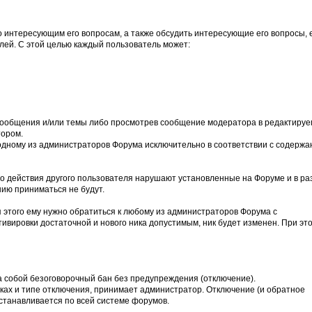
о интересующим его вопросам, а также обсудить интересующие его вопросы, 
лей. С этой целью каждый пользователь может:
 сообщения и/или темы либо просмотрев сообщение модератора в редактиру
тором.
одному из администраторов Форума исключительно в соответствии с содерж
то действия другого пользователя нарушают установленные на Форуме и в ра
ию приниматься не будут.
я этого ему нужно обратиться к любому из администраторов Форума с
ивировки достаточной и нового ника допустимым, ник будет изменен. При эт
а собой безоговорочный бан без предупреждения (отключение).
ках и типе отключения, принимает администратор. Отключение (и обратное
станавливается по всей системе форумов.