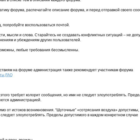
ых в списке тем в описании каждого форума.
матику форума, распечатайте описание форума, и перед отправкой своего со
, попробуйте воспользоваться почтой.
сти, мысли и слова. Старайтесь не создавать конфликтных ситуаций – не доп
нениям и убеждениям других пользователей.
возможны, любые требования бессмысленны.
йствиям на форуме администрация также рекомендует участникам форума
еты,FAQ
ли этого требует колорит сообщения, но ими не следует злоупотреблять. Пред
яются администрацией.
симо от истоков возникновения. “Шуточные” «сотрясания воздуха» допустимы,
е следует злоупотреблять. Пределы допустимого в каждом конкретном случае