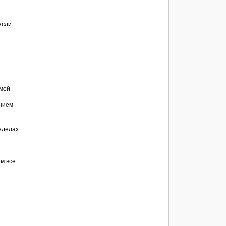
если
емой
анием
зделах
ом все