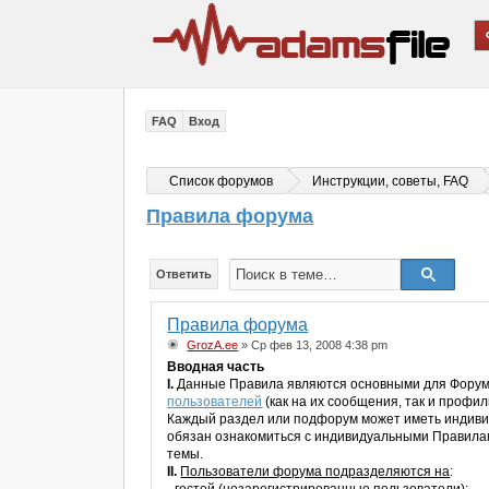
FAQ
Вход
Список форумов
Инструкции, советы, FAQ
Правила форума
Ответить
Правила форума
GrozA.ee
» Ср фев 13, 2008 4:38 pm
Вводная часть
I.
Данные Правила являются основными для Форума 
пользователей
(как на их сообщения, так и профил
Каждый раздел или подфорум может иметь индивид
обязан ознакомиться с индивидуальными Правилами
темы.
II.
Пользователи форума подразделяются на
: