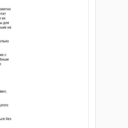
приятно
ртят
я их
ны для
зыке не
ельно
ие с
обным
е
вил,
угого
ься без