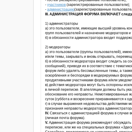
- гостей (незарегистрированные пользователи);
-
участников
(зарегистрированные пользователи);
-
администрацию
(зарегистрированные пользовате
III. АДМИНИСТРАЦИЯ ФОРУМА ВКЛЮЧАЕТ след
1) администраторы
а) это пользователи, имеющие высший уровень ко
групп пользователей и назначение модераторов и т
б) в обязанности администратора входит поддерж
2) модераторы
а) это пользователи (группы пользователей), име
и/или темы, закрывать и вновь открывать, перемещ
б) в обязанности модератора входит следить за с
сообщений), приводя их в соответствие с темати
форум либо удалять бессмысленные темы, а также т
оскорбления и беспорядки в модерируемых форума
продуктивными участниками форума и/или уведомл
в) действия модератора могут быть оспорены иск
в личной переписке. В апелляции должны быть ука
обоснование его неправоты. Немотивированные жа
суток (суббота и воскресение приравниваются к од
г) в случае выражения недовольства действиями 
признания неправоты модератора администратора
IV.
Связаться с администрацией форума в случае 
(личная почта форума).
V.
Администрация форума рекомендует обсуждать т
переписке, или же на специальных форумах «Здесь