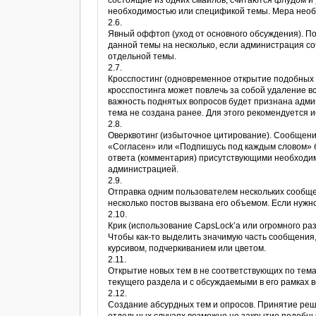
состоящие из одних смайлов, считаются флудом и 
необходимостью или спецификой темы. Мера нео
2.6.
Явный оффтоп (уход от основного обсуждения). П
данной темы на несколько, если администрация с
отдельной темы.
2.7.
Кросспостинг (одновременное открытие подобных 
кросспостинга может повлечь за собой удаление в
важность поднятых вопросов будет признана адми
тема не создана ранее. Для этого рекомендуется 
2.8.
Оверквотинг (избыточное цитирование). Сообщени
«Согласен» или «Подпишусь под каждым словом» б
ответа (комментария) присутствующими необходим
администрацией.
2.9.
Отправка одним пользователем нескольких сообщени
несколько постов вызвана его объемом. Если нужно
2.10.
Крик (использование CapsLock’а или огромного ра
Чтобы как-то выделить значимую часть сообщения
курсивом, подчеркиванием или цветом.
2.11.
Открытие новых тем в не соответствующих по тем
текущего раздела и с обсуждаемыми в его рамках 
2.12.
Создание абсурдных тем и опросов. Принятие ре