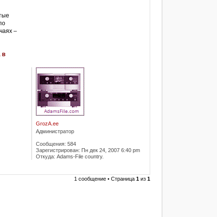
тые
по
чаях –
 в
GrozA.ee
Администратор
Сообщения:
584
Зарегистрирован:
Пн дек 24, 2007 6:40 pm
Откуда:
Adams-File country.
1 сообщение • Страница
1
из
1