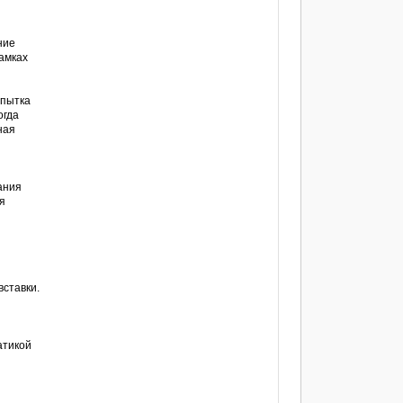
ние
амках
опытка
огда
ная
ания
ся
вставки.
,
атикой