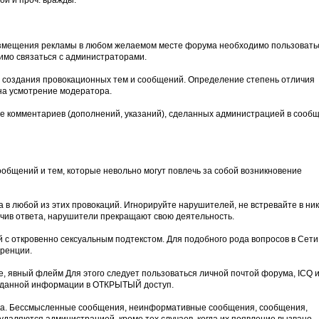
ой и проч. вражды.
мещения рекламы в любом желаемом месте форума необходимо пользовать
имо связаться с администраторами.
м создания провокационных тем и сообщений. Определение степень отличия
на усмотрение модератора.
е комментариев (дополнений, указаний), сделанных администрацией в сооб
общений и тем, которые невольно могут повлечь за собой возникновение
а в любой из этих провокаций. Игнорируйте нарушителей, не встревайте в ни
учив ответа, нарушители прекращают свою деятельность.
с откровенно сексуальным подтекстом. Для подобного рода вопросов в Сети
ренции.
 явный флейм Для этого следует пользоваться личной почтой форума, ICQ 
 данной информации в ОТКРЫТЫЙ доступ.
ика. Бессмысленные сообщения, неинформативные сообщения, сообщения,