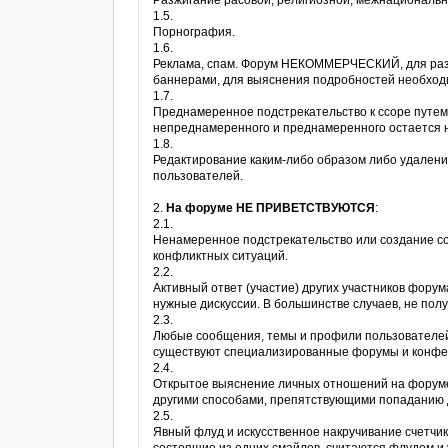
Разжигание расовой, религиозной, межнациональн
1.5.
Порнография.
1.6.
Реклама, спам. Форум НЕКОММЕРЧЕСКИЙ, для раз
баннерами, для выяснения подробностей необход
1.7.
Преднамеренное подстрекательство к ссоре путе
непреднамеренного и преднамеренного остается 
1.8.
Редактирование каким-либо образом либо удалени
пользователей.
2.
На форуме НЕ ПРИВЕТСТВУЮТСЯ
:
2.1.
Ненамеренное подстрекательство или создание со
конфликтных ситуаций.
2.2.
Активный ответ (участие) других участников форум
нужные дискуссии. В большинстве случаев, не пол
2.3.
Любые сообщения, темы и профили пользователей 
существуют специализированные форумы и конфе
2.4.
Открытое выяснение личных отношений на форуме,
другими способами, препятствующими попаданию
2.5.
Явный флуд и искусственное накручивание счетч