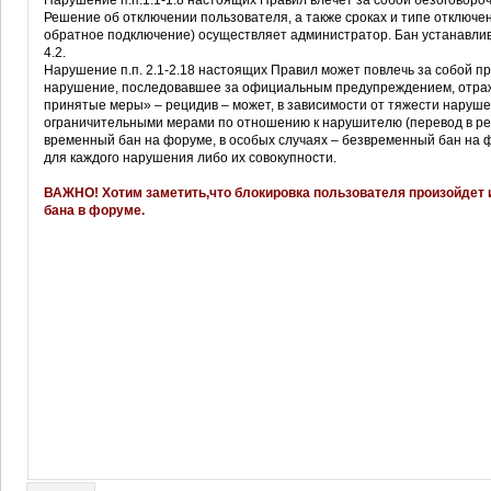
Нарушение п.п.1.1-1.8 настоящих Правил влечет за собой безоговоро
Решение об отключении пользователя, а также сроках и типе отключе
обратное подключение) осуществляет администратор. Бан устанавлив
4.2.
Нарушение п.п. 2.1-2.18 настоящих Правил может повлечь за собой 
нарушение, последовавшее за официальным предупреждением, отра
принятые меры» – рецидив – может, в зависимости от тяжести нару
ограничительными мерами по отношению к нарушителю (перевод в реж
временный бан на форуме, в особых случаях – безвременный бан на 
для каждого нарушения либо их совокупности.
ВАЖНО! Хотим заметить,что блокировка пользователя произойдет и
бана в форуме.