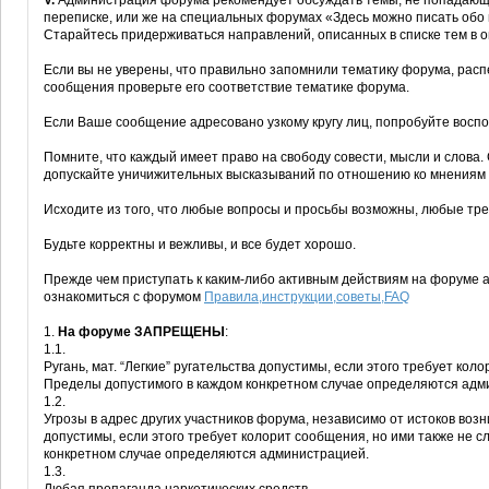
V.
Администрация форума рекомендует обсуждать темы, не попадающи
переписке, или же на специальных форумах «Здесь можно писать обо 
Старайтесь придерживаться направлений, описанных в списке тем в 
Если вы не уверены, что правильно запомнили тематику форума, расп
сообщения проверьте его соответствие тематике форума.
Если Ваше сообщение адресовано узкому кругу лиц, попробуйте воспо
Помните, что каждый имеет право на свободу совести, мысли и слова.
допускайте уничижительных высказываний по отношению ко мнениям 
Исходите из того, что любые вопросы и просьбы возможны, любые тр
Будьте корректны и вежливы, и все будет хорошо.
Прежде чем приступать к каким-либо активным действиям на форуме
ознакомиться с форумом
Правила,инструкции,советы,FAQ
1.
На форуме ЗАПРЕЩЕНЫ
:
1.1.
Ругань, мат. “Легкие” ругательства допустимы, если этого требует кол
Пределы допустимого в каждом конкретном случае определяются адм
1.2.
Угрозы в адрес других участников форума, независимо от истоков воз
допустимы, если этого требует колорит сообщения, но ими также не 
конкретном случае определяются администрацией.
1.3.