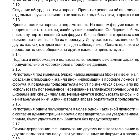
тематикой текущего раздела и с обсуждаемыми в его рамках вопросам
2.12.
Создание абсурдных тем и опросов. Принятие решения об определен
отдельных случаях возможно не закрытие подобных тем, а правка сод
2.13.
Хроническая или нарочная неграмотность. На данном форуме языком 
неприятно читать ответы, изобилующие ошибками. Сообщения с бол
поскольку портят внешний вид форума. Для особенно интересных со
возможности взяв на себя их корректуру. Допускается написание сооб
других языках, которые понятны для собеседников. Однако при этом сл
продолжительное общение на другом языке не приветствуется.
2.14.
Подписи и информация о пользователе, носящие рекламный характер
принудительно откорректировать подобные данные.
2.15.
Регистрация под именами, близко напоминающими (фонетически, на п
Создание с помощью ника или иной информации в профиле ложное в
форума. К подобным пользователям могут применяться санкции по при
Использовать попеременное чередование заглавных/строчных букв или
цифрами или спецсимволами. Рекомендуется использовать цифры и сп
нечитабельные ники. Администрация вправе обратиться к пользовател
2.16.
Регистрация одним пользователем более одной «активной личности» (
с согласия администрации Форума с предварительным уведомлением.
правил, будут удаляться или баниться без предупреждения.
2.17.
Самомодерирование, т.е. навязывание другому пользователю линии пов
другого пользователя нарушают установленные на Форуме и в раздел