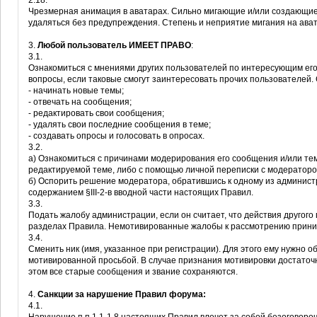
2.18.
Чрезмерная анимация в аватарах. Сильно мигающие и/или создающи
удаляться без предупреждения. Степень и неприятие мигания на ав
3.
Любой пользователь ИМЕЕТ ПРАВО
:
3.1.
Ознакомиться с мнениями других пользователей по интересующим его
вопросы, если таковые смогут заинтересовать прочих пользователей.
- начинать новые темы;
- отвечать на сообщения;
- редактировать свои сообщения;
- удалять свои последние сообщения в теме;
- создавать опросы и голосовать в опросах.
3.2.
а) Ознакомиться с причинами модерирования его сообщения и/или т
редактируемой теме, либо с помощью личной переписки с модераторо
б) Оспорить решение модератора, обратившись к одному из админист
содержанием §III-2-в вводной части настоящих Правил.
3.3.
Подать жалобу администрации, если он считает, что действия другог
разделах Правила. Немотивированные жалобы к рассмотрению приним
3.4.
Сменить ник (имя, указанное при регистрации). Для этого ему нужно 
мотивированной просьбой. В случае признания мотивировки достаточн
этом все старые сообщения и звание сохраняются.
4.
Санкции за нарушение Правил форума:
4.1.