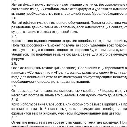
2.5.
Явный флуд и искусственное накручивание счетчика. Бессмысленны
состоящие из одних смайлов, считаются флудом и удаляются админист
вызвано необходимостью или спецификой темы. Мера необходимости
2.6.
Явный оффтоп (уход от основного обсуждения). Попытка оффтопа мож
разделение данной темы на несколько, если администрация сочтет, 
существование в рамках отдельной темы.
2.7.
Кросспостинг (одновременное открытие подобных тем, размещение од
Попытка кросспостинга может повлечь за собой удаление всех подоб
тех случаев, когда важность поднятых вопросов будет признана адми
убедиться, что подобная тема не создана ранее. Для этого рекоменд
форума.
2.8.
Оверквотинг (избыточное цитирование). Сообщения с цитированием о
написать «Согласен» или «Подпишусь под каждым словом» будут удал
когда для понимания ответа (комментария) присутствующими необход
необходимости определяется администрацией.
2.9.
Отправка одним пользователем нескольких сообщений подряд в одну и т
несколько постов вызвана его объемом. Если нужно что-то добавить, п
2.10.
Крик (использование CapsLock’а или огромного размера шрифта на п
краткие вставки. Чтобы как-то выделить значимую часть сообщения, 
фрагментов текста жирным, курсивом, подчеркиванием или цветом.
2.11.
Открытие новых тем в не соответствующих по тематике разделах. При