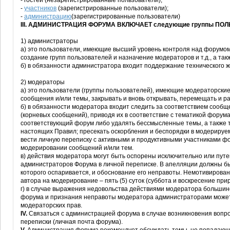
- гостей (незарегистрированные пользователи);
-
участников
(зарегистрированные пользователи);
-
администрацию
(зарегистрированные пользователи)
III. АДМИНИСТРАЦИЯ ФОРУМА ВКЛЮЧАЕТ следующие группы ПО
1) администраторы
а) это пользователи, имеющие высший уровень контроля над форумом
создание групп пользователей и назначение модераторов и т.д., а та
б) в обязанности администратора входит поддержание технического 
2) модераторы
а) это пользователи (группы пользователей), имеющие модераторские
сообщения и/или темы, закрывать и вновь открывать, перемещать и ра
б) в обязанности модератора входит следить за соответствием сообщ
(корневых сообщений), приводя их в соответствие с тематикой форум
соответствующий форум либо удалять бессмысленные темы, а также тем
настоящих Правил; пресекать оскорбления и беспорядки в модерируе
вести личную переписку с активными и продуктивными участниками ф
модерировании сообщений и/или тем.
в) действия модератора могут быть оспорены исключительно или пут
администраторов Форума в личной переписке. В апелляции должны б
которого оспаривается, и обоснование его неправоты. Немотивирова
автора на модерирование – пять (5) суток (суббота и воскресение при
г) в случае выражения недовольства действиями модератора большин
форума и признания неправоты модератора администраторами может
модераторских прав.
IV.
Связаться с администрацией форума в случае возникновения вопр
переписки (личная почта форума).