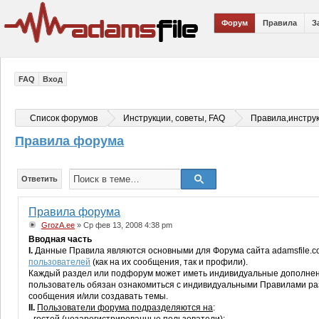
Форум
Правила
З
FAQ
Вход
Список форумов
Инструкции, советы, FAQ
Правила,инстру
Правила форума
Ответить
Правила форума
GrozA.ee
» Ср фев 13, 2008 4:38 pm
Вводная часть
I.
Данные Правила являются основными для Форума сайта adamsfile.c
пользователей
(как на их сообщения, так и профили).
Каждый раздел или подфорум может иметь индивидуальные дополнени
пользователь обязан ознакомиться с индивидуальными Правилами разд
сообщения и/или создавать темы.
II.
Пользователи форума подразделяются на
: