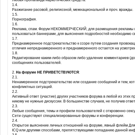
Любая пропаганда наркотических средств.
1.4.
Разжигание расовой, религиозной, межнациональной и проч. вражды.
1.5.
Порнография.
1.6.
Реклама, спам. Форум НЕКОММЕРЧЕСКИЙ, для размещения рекламы 
пользоваться баннерами, для выяснения подробностей необходимо с
1.7.
Преднамеренное подстрекательство к ссоре путем создания провока
отличия непреднамеренного и преднамеренного остается на усмотре
1.8.
Редактирование каким-либо образом либо удаление комментариев (до
сообщениях пользователей.
2.
На форуме НЕ ПРИВЕТСТВУЮТСЯ
:
2.1.
Ненамеренное подстрекательство или создание сообщений и тем, кот
конфликтных ситуаций.
2.2.
Активный ответ (участие) других участников форума в любой из этих 
никому не нужные дискуссии. В большинстве случаев, не получив отв
2.3.
Любые сообщения, темы и профили пользователей с откровенно сексу
Сети существуют специализированные форумы и конференции.
2.4.
Открытое выяснение личных отношений на форуме, явный флейм Для 
ICQ или другими способами, препятствующими попаданию данной и