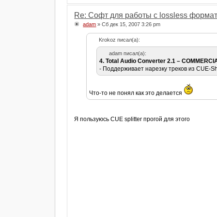
Re: Софт для работы с lossless форма
adam
» Сб дек 15, 2007 3:26 pm
Krokoz писал(а):
adam писал(а):
4. Total Audio Converter 2.1 – COMMERCI
- Поддерживает нарезку треков из CUE-Sh
Что-то не понял как это делается
Я пользуюсь CUE splitter прогой для этого