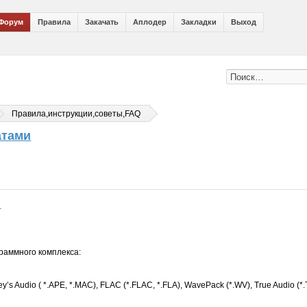
Форум
Правила
Закачать
Аплодер
Закладки
Выход
Правила,инструкции,советы,FAQ
атами
и
граммного комплекса:
 Audio ( *.APE, *.MAC), FLAC (*.FLAC, *.FLA), WavePack (*.WV), True Audio (*.