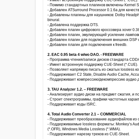
- Имеет встроенную поддержку CUE-Sheet (*.CUE).
- Помимо стандартных плагинов включены Kernel St
- Добавлен ATSurround Processor 0.1.6а для качес
- Добавлены плагины для наушников: Dolby Headphon
binural.
- Добавлена поддержка DTS.
- Добавлен плагин цифрового кроссовера xover 0.3
- Добавлен плагин, эмулирующий усиление ламповы
- Добавлен плагин для подключения внешних DSP 
- Добавлен плагин для подключения к freedb.
2. EAC 0.95 beta 4 w/wo DAO. - FREEWARE
- Программа чтения/записи дисков стандарта CDD
- Имеет встроенную поддержку CUE-Sheet (*.CUE).
- Позволяет напрямую писать из сжатых lossless 
- Поддерживает C2 State, Disable Audio Cache, Accur
- Поддерживает компрессию/декомпрессию аудио д
3. TAU Analyzer 1.2. – FREEWARE
- Анализирует аудио диски на предмет сжатия, и п
- Строит спектрограммы, графики частотных харак
- Поддерживает коды ISRC.
4. Total Audio Converter 2.1 – COMMERCIAL
- Поддерживает преобразование аудиофайлов из о
- Поддерживаемые lossless форматы: Monkey’s Audio 
(*.OFR), Windows Media Lossless (*.WMA).
- Поддерживает нарезку треков из CUE-Sheet.