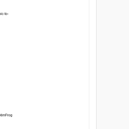
ic-to-
ptimFrog