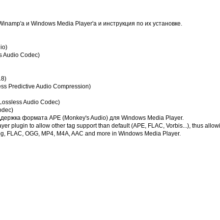
inamp'a и Windows Media Player'а и инструкция по их установке.
io)
ss Audio Codec)
18)
ess Predictive Audio Compression)
 Lossless Audio Codec)
odec)
поддержка формата APE (Monkey's Audio) для Windows Media Player.
 plugin to allow other tag support than default (APE, FLAC, Vorbis...), thus allow
rog, FLAC, OGG, MP4, M4A, AAC and more in Windows Media Player.