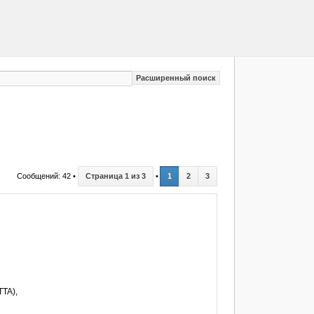
Расширенный поиск
Сообщений: 42 •
Страница
1
из
3
•
1
2
3
TTA),