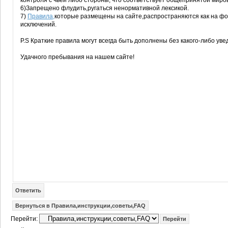
контроля с чьей либо стороны, что соответствует общепринятой мир
6)Запрещено флудить,ругаться ненормативной лексикой.
7)
Правила,
которые размещены на сайте,распространяются как на фор
исключений.
P.S Краткие правила могут всегда быть дополнены без какого-либо ув
Удачного пребывания на нашем сайте!
Ответить
Вернуться в Правила,инструкции,советы,FAQ
Перейти: