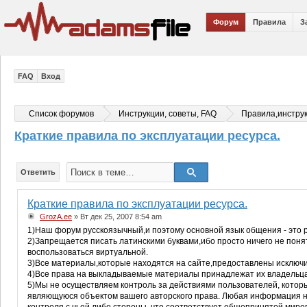
Форум
Правила
З
FAQ
Вход
Список форумов
Инструкции, советы, FAQ
Правила,инстру
Краткие правила по эксплуатации ресурса.
Ответить
Краткие правила по эксплуатации ресурса.
GrozA.ee
» Вт дек 25, 2007 8:54 am
1)Наш форум русскоязычный,и поэтому основной язык общения - это р
2)Запрещается писать латинскими буквами,ибо просто ничего не понят
воспользоваться виртуальной.
3)Все материалы,которые находятся на сайте,предоставлены исключ
4)Все права на выкладываемые материалы принадлежат их владельцам
5)Мы не осуществляем контроль за действиями пользователей, котор
являющуюся объектом вашего авторского права. Любая информация на