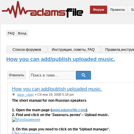
Форум
Правила
З
FAQ
Вход
Список форумов
Инструкции, советы, FAQ
Правила,инстру
How you can add/publish uploaded music.
Ответить
How you can add/publish uploaded music.
laser_vitaly
» Сб янв 19, 2008 5:18 pm
The short manual for non Russian speakers
.
1. Open the main page (
www.adamsfile.com
).
2. Find and click on the ‘Закачать релиз’ – Upload music.
3. On this page you need to click on the ‘Upload manager’.