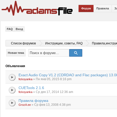
Форум
Правила
З
FAQ
Вход
Список форумов
Инструкции, советы, FAQ
Правила,инстру
Новая тема
Объявления
Exact Audio Copy V1.2 (CDRDAO and Flac packages) 13.0
» Пн янв 05, 2015 8:16 pm
fickoyanka
CUETools 2.1.6
» Ср дек 17, 2014 12:36 am
fickoyanka
Правила форума
» Ср фев 13, 2008 4:38 pm
GrozA.ee