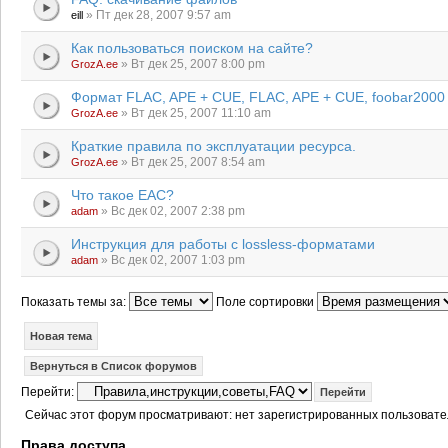
» Пт дек 28, 2007 9:57 am
eill
Как пользоваться поиском на сайте?
» Вт дек 25, 2007 8:00 pm
GrozA.ee
Формат FLAC, APE + CUE, FLAC, APE + CUE, foobar2000
» Вт дек 25, 2007 11:10 am
GrozA.ee
Краткие правила по эксплуатации ресурса.
» Вт дек 25, 2007 8:54 am
GrozA.ee
Что такое EAC?
» Вс дек 02, 2007 2:38 pm
adam
Инструкция для работы с lossless-форматами
» Вс дек 02, 2007 1:03 pm
adam
Показать темы за:
Поле сортировки
Новая тема
Вернуться в Список форумов
Перейти:
Сейчас этот форум просматривают: нет зарегистрированных пользовател
Права доступа