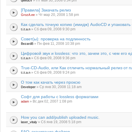
» Пт май 30, 2008 6:34 pm
qwedcv
[Правила] Закачать релиз
» Чт мар 20, 2008 1:58 pm
GrozA.ee
Как сделать точную копию (имидж) AudioCD и упаковать 
» Сб фев 09, 2008 9:30 pm
t.i.t.a.n
Совет(ы): проверка на подлинность
» Пн фев 11, 2008 10:38 pm
BezardB
Цифровой звук и lossless: что это, зачем это, с чем его е
» Сб фев 09, 2008 9:36 pm
t.i.t.a.n
True-CD-Audio, или Как отличить нормальный релиз от п
» Сб фев 09, 2008 9:24 pm
t.i.t.a.n
О том как качать через проксю
» Ср янв 30, 2008 11:18 am
Developer
Софт для работы с lossless форматами
» Вс дек 02, 2007 1:08 pm
adam
How you can add/publish uploaded music.
» Сб янв 19, 2008 5:18 pm
laser_vitaly
FAQ: скачивание файлов