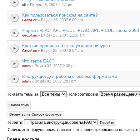
» Пт дек 28, 2007 9:57 am
eill
Как пользоваться поиском на сайте?
» Вт дек 25, 2007 8:00 pm
GrozA.ee
Формат FLAC, APE + CUE, FLAC, APE + CUE, foobar2000
» Вт дек 25, 2007 11:10 am
GrozA.ee
Краткие правила по эксплуатации ресурса.
» Вт дек 25, 2007 8:54 am
GrozA.ee
Что такое EAC?
» Вс дек 02, 2007 2:38 pm
adam
Инструкция для работы с lossless-форматами
» Вс дек 02, 2007 1:03 pm
adam
Показать темы за:
Поле сортировки
Новая тема
Вернуться в Список форумов
Перейти:
Сейчас этот форум просматривают: нет зарегистрированных пользовател
Права доступа