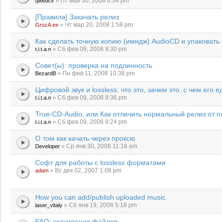
» Пт май 30, 2008 6:34 pm
qwedcv
[Правила] Закачать релиз
» Чт мар 20, 2008 1:58 pm
GrozA.ee
Как сделать точную копию (имидж) AudioCD и упаковать 
» Сб фев 09, 2008 9:30 pm
t.i.t.a.n
Совет(ы): проверка на подлинность
» Пн фев 11, 2008 10:38 pm
BezardB
Цифровой звук и lossless: что это, зачем это, с чем его е
» Сб фев 09, 2008 9:36 pm
t.i.t.a.n
True-CD-Audio, или Как отличить нормальный релиз от п
» Сб фев 09, 2008 9:24 pm
t.i.t.a.n
О том как качать через проксю
» Ср янв 30, 2008 11:18 am
Developer
Софт для работы с lossless форматами
» Вс дек 02, 2007 1:08 pm
adam
How you can add/publish uploaded music.
» Сб янв 19, 2008 5:18 pm
laser_vitaly
FAQ: скачивание файлов