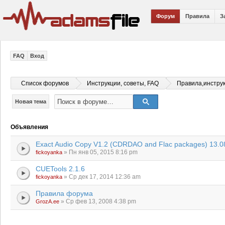
Форум
Правила
З
FAQ
Вход
Список форумов
Инструкции, советы, FAQ
Правила,инстру
Новая тема
Объявления
Exact Audio Copy V1.2 (CDRDAO and Flac packages) 13.0
» Пн янв 05, 2015 8:16 pm
fickoyanka
CUETools 2.1.6
» Ср дек 17, 2014 12:36 am
fickoyanka
Правила форума
» Ср фев 13, 2008 4:38 pm
GrozA.ee