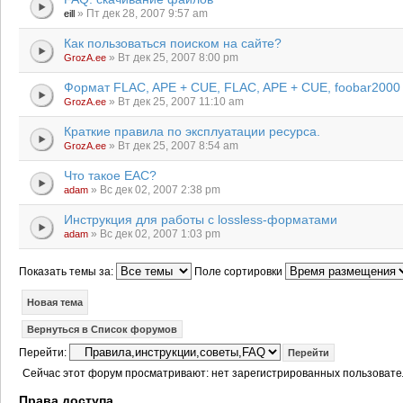
» Пт дек 28, 2007 9:57 am
eill
Как пользоваться поиском на сайте?
» Вт дек 25, 2007 8:00 pm
GrozA.ee
Формат FLAC, APE + CUE, FLAC, APE + CUE, foobar2000
» Вт дек 25, 2007 11:10 am
GrozA.ee
Краткие правила по эксплуатации ресурса.
» Вт дек 25, 2007 8:54 am
GrozA.ee
Что такое EAC?
» Вс дек 02, 2007 2:38 pm
adam
Инструкция для работы с lossless-форматами
» Вс дек 02, 2007 1:03 pm
adam
Показать темы за:
Поле сортировки
Новая тема
Вернуться в Список форумов
Перейти:
Сейчас этот форум просматривают: нет зарегистрированных пользовател
Права доступа