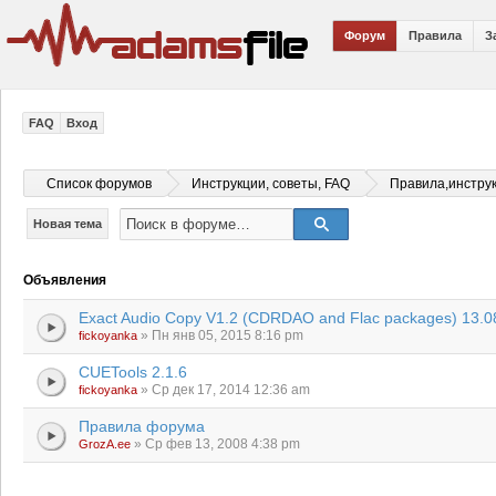
Форум
Правила
З
FAQ
Вход
Список форумов
Инструкции, советы, FAQ
Правила,инстру
Новая тема
Объявления
Exact Audio Copy V1.2 (CDRDAO and Flac packages) 13.0
» Пн янв 05, 2015 8:16 pm
fickoyanka
CUETools 2.1.6
» Ср дек 17, 2014 12:36 am
fickoyanka
Правила форума
» Ср фев 13, 2008 4:38 pm
GrozA.ee