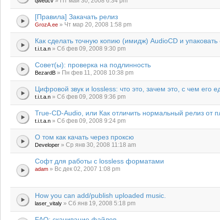
» Пт май 30, 2008 6:34 pm
qwedcv
[Правила] Закачать релиз
» Чт мар 20, 2008 1:58 pm
GrozA.ee
Как сделать точную копию (имидж) AudioCD и упаковать 
» Сб фев 09, 2008 9:30 pm
t.i.t.a.n
Совет(ы): проверка на подлинность
» Пн фев 11, 2008 10:38 pm
BezardB
Цифровой звук и lossless: что это, зачем это, с чем его е
» Сб фев 09, 2008 9:36 pm
t.i.t.a.n
True-CD-Audio, или Как отличить нормальный релиз от п
» Сб фев 09, 2008 9:24 pm
t.i.t.a.n
О том как качать через проксю
» Ср янв 30, 2008 11:18 am
Developer
Софт для работы с lossless форматами
» Вс дек 02, 2007 1:08 pm
adam
How you can add/publish uploaded music.
» Сб янв 19, 2008 5:18 pm
laser_vitaly
FAQ: скачивание файлов