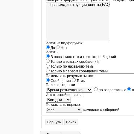
Выберите форум или форумы, в которых будет про
Искать в подфорумах:
Да
Нет
Искать:
В названиях тем и текстах сообщений
Только в текстах сообщений
Только по названию темы
Только в первом сообщении темы
Показывать результаты как:
Сообщения
Темы
Поле сортировки:
по возрастанию
п
Искать сообщения за:
Показывать первые:
символов сообщений