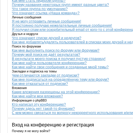
Как мне стать лидером группы?
Почему названия некоторых групп имеют разные цвета?
Что такое группа по умолчанию?
Что означает ссылка «Наша команда»?
Личные сообщения
Я не могу отправить личные сообщения!
Я постоянно получаю нежелательные личные сообщения!
Я получил спам или оскорбительный email от кого-то с этой конференц
Друзья и недруги
Что означают списки друзей и недругов?
Как мне добавлять/удалять пользователей в списках моих друзей и не
Поиск по форумам
Как мне выполнить поиск по форуму или форумам?
Почему мой поиск не даёт результатов?
В результате моего поиска я получил пустую страницу!
Как мне найти пользователя конференции?
Как мне найти свои сообщения и созданные мной темы?
Закладки и подписка на темы
Чем отличаются закладки от подписки?
Как мне подписаться на определённую тему или форум?
Как мне отказаться от подписки?
Вложения
Какие вложения разрешены на этой конференции?
Как мне найти мои вложения?
Информация о phpBB3
Кто написал эту конференцию?
Почему здесь нет такой-то функции?
С кем можно связаться по вопросу некорректного использования и/ил
Вход на конференцию и регистрация
Почему я не могу войти?