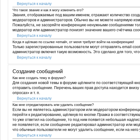
Вернуться к началу
Что такое звание и как я могу изменить его?
Звания, отображаемые под вашим именем, отражают количество соз
модераторов и администраторов. Обычно вы не можете напрямую изме
Пожалуйста, не засоряйте конференцию ненужными сообщениями тольк
модератор или администратор понизят значение вашего счётчика со
Вернуться к началу
Когда я щёлкаю по ссылке «email», от меня требуют войти на конференцию!
Только зарегистрированные пользователи могут отправлять email-со
администратор включил такую возможность. Это сделано для того, ч
Вернуться к началу
Создание сообщений
Как мне создать тему в форуме?
Для создания новой темы в форуме щёлкните по соответствующей кно
отправить сообщение. Перечень ваших прав доступа находится внизу
опросах» и т. п.
Вернуться к началу
Как мне отредактировать или удалить сообщение?
Если вы не являетесь администратором или модератором конференции
перейти к редактированию, щёлкнув по кнопке
Правка
в соответствующ
то уже ответил на сообщение, то под ним появится небольшая надпись
не появляется, если сообщение редактировал администратор или моде
что обычные пользователи не могут удалить сообщение, если на него у
Вернуться к началу