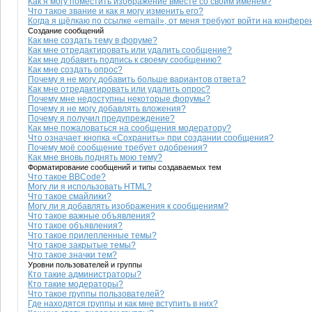
Как я могу поместить изображение вместе со своим именем?
Что такое звание и как я могу изменить его?
Когда я щёлкаю по ссылке «email», от меня требуют войти на конфере
Создание сообщений
Как мне создать тему в форуме?
Как мне отредактировать или удалить сообщение?
Как мне добавить подпись к своему сообщению?
Как мне создать опрос?
Почему я не могу добавить больше вариантов ответа?
Как мне отредактировать или удалить опрос?
Почему мне недоступны некоторые форумы?
Почему я не могу добавлять вложения?
Почему я получил предупреждение?
Как мне пожаловаться на сообщения модератору?
Что означает кнопка «Сохранить» при создании сообщения?
Почему моё сообщение требует одобрения?
Как мне вновь поднять мою тему?
Форматирование сообщений и типы создаваемых тем
Что такое BBCode?
Могу ли я использовать HTML?
Что такое смайлики?
Могу ли я добавлять изображения к сообщениям?
Что такое важные объявления?
Что такое объявления?
Что такое прилепленные темы?
Что такое закрытые темы?
Что такое значки тем?
Уровни пользователей и группы
Кто такие администраторы?
Кто такие модераторы?
Что такое группы пользователей?
Где находятся группы и как мне вступить в них?