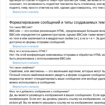
Щёлкнув по ссылке «Поднять тему» при просмотре темы, вы можете «п
означает, что возможность поднятия тем могла быть отключена, или 
поднять тему, просто ответив на неё, однако удостоверьтесь, что те
Вернуться к началу
Форматирование сообщений и типы создаваемых тем
Что такое BBCode?
BBCode — это особая реализация HTML, предлагающая большие воз
BBCode определяется администратором, однако BBCode также может 
но теги в нём заключаются в квадратные скобки [ и ], а не в < и >. З
доступна из формы отправки сообщений.
Вернуться к началу
Могу ли я использовать HTML?
Нет. На этой конференции невозможны отправка и обработка HTML-
быть реализована с использованием BBCode.
Вернуться к началу
Что такое смайлики?
Смайлики, или эмотиконы — это маленькие картинки, которые могут быт
Полный список смайликов можно увидеть в форме создания сообщений.
модератор может отредактировать ваше сообщение или вообще удалит
можно использовать в сообщении.
Вернуться к началу
Могу ли я добавлять изображения к сообщениям?
Да, вы можете размещать изображения в ваших сообщениях. Если ад
конференцию. Если нет, вы должны указать ссылку на изображение, с
picture.gif. Вы не можете указывать ссылку ни на изображения, хран