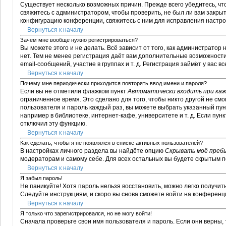
Существует несколько возможных причин. Прежде всего убедитесь, чт
свяжитесь с администратором, чтобы проверить, не был ли вам закры
конфигурацию конференции, свяжитесь с ним для исправления настро
Вернуться к началу
Зачем мне вообще нужно регистрироваться?
Вы можете этого и не делать. Всё зависит от того, как администрат
нет. Тем не менее регистрация даёт вам дополнительные возможност
email-сообщений, участие в группах и т. д. Регистрация займёт у вас в
Вернуться к началу
Почему мне периодически приходится повторять ввод имени и пароля?
Если вы не отметили флажком пункт
Автоматически входить при ка
ограниченное время. Это сделано для того, чтобы никто другой не см
пользователя и пароль каждый раз, вы можете выбрать указанный пу
например в библиотеке, интернет-кафе, университете и т. д. Если пун
отключил эту функцию.
Вернуться к началу
Как сделать, чтобы я не появлялся в списке активных пользователей?
В настройках личного раздела вы найдёте опцию
Скрывать моё преб
модераторам и самому себе. Для всех остальных вы будете скрытым 
Вернуться к началу
Я забыл пароль!
Не паникуйте! Хотя пароль нельзя восстановить, можно легко получи
Следуйте инструкциям, и скоро вы снова сможете войти на конференц
Вернуться к началу
Я только что зарегистрировался, но не могу войти!
Сначала проверьте свои имя пользователя и пароль. Если они верны,