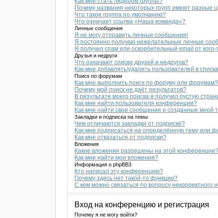
Как мне стать лидером группы?
Почему названия некоторых групп имеют разные 
Что такое группа по умолчанию?
Что означает ссылка «Наша команда»?
Личные сообщения
Я не могу отправить личные сообщения!
Я постоянно получаю нежелательные личные соо
Я получил спам или оскорбительный email от кого-
Друзья и недруги
Что означают списки друзей и недругов?
Как мне добавлять/удалять пользователей в списка
Поиск по форумам
Как мне выполнить поиск по форуму или форумам
Почему мой поиск не даёт результатов?
В результате моего поиска я получил пустую стран
Как мне найти пользователя конференции?
Как мне найти свои сообщения и созданные мной 
Закладки и подписка на темы
Чем отличаются закладки от подписки?
Как мне подписаться на определённую тему или 
Как мне отказаться от подписки?
Вложения
Какие вложения разрешены на этой конференции
Как мне найти мои вложения?
Информация о phpBB3
Кто написал эту конференцию?
Почему здесь нет такой-то функции?
С кем можно связаться по вопросу некорректного 
Вход на конференцию и регистрация
Почему я не могу войти?