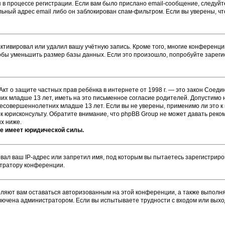
 в процессе регистрации. Если вам было прислано email-сообщение, следуй
ильный адрес email либо он заблокирован спам-фильтром. Если вы уверены, ч
ктивировал или удалил вашу учётную запись. Кроме того, многие конференц
бы уменьшить размер базы данных. Если это произошло, попробуйте зарегис
или Акт о защите частных прав ребёнка в интернете от 1998 г. — это закон Со
х младше 13 лет, иметь на это письменное согласие родителей. Допустимо н
совершеннолетних младше 13 лет. Если вы не уверены, применимо ли это к 
к юрисконсульту. Обратите внимание, что phpBB Group не может давать рек
х ниже.
не имеет юридической силы.
ал ваш IP-адрес или запретил имя, под которым вы пытаетесь зарегистриров
стратору конференции.
оляют вам оставаться авторизованным на этой конференции, а также выполня
лючена администратором. Если вы испытываете трудности с входом или выхо