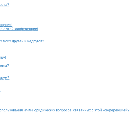
цвета?
бщения!
то с этой конференции!
х моих друзей и недругов?
?
ицу!
темы?
форум?
?
использования и/или юридических вопросов, связанных с этой конференцией?