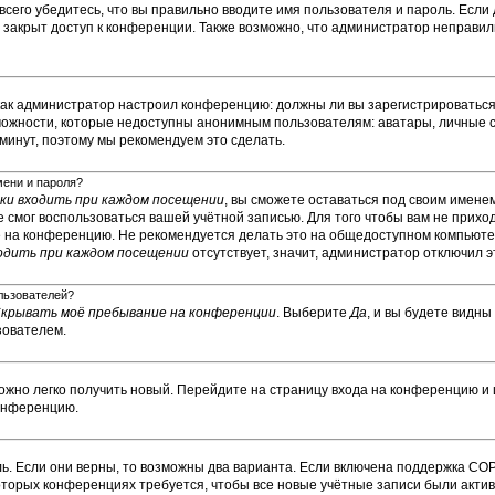
сего убедитесь, что вы правильно вводите имя пользователя и пароль. Если
м закрыт доступ к конференции. Также возможно, что администратор неправ
о, как администратор настроил конференцию: должны ли вы зарегистрироватьс
ожности, которые недоступны анонимным пользователям: аватары, личные с
у минут, поэтому мы рекомендуем это сделать.
мени и пароля?
и входить при каждом посещении
, вы сможете оставаться под своим имене
не смог воспользоваться вашей учётной записью. Для того чтобы вам не прих
е на конференцию. Не рекомендуется делать это на общедоступном компьюте
одить при каждом посещении
отсутствует, значит, администратор отключил э
ользователей?
крывать моё пребывание на конференции
. Выберите
Да
, и вы будете видн
зователем.
можно легко получить новый. Перейдите на страницу входа на конференцию и
конференцию.
ь. Если они верны, то возможны два варианта. Если включена поддержка COP
которых конференциях требуется, чтобы все новые учётные записи были ак