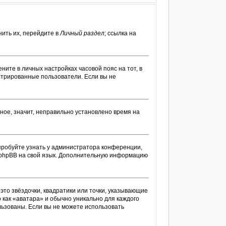
ить их, перейдите в
Личный раздел
; ссылка на
ените в личных настройках часовой пояс на тот, в
гистрированные пользователи. Если вы не
ное, значит, неправильно установлено время на
пробуйте узнать у администратора конференции,
ти phpBB на свой язык. Дополнительную информацию
это звёздочки, квадратики или точки, указывающие
о как «аватара» и обычно уникально для каждого
ользованы. Если вы не можете использовать