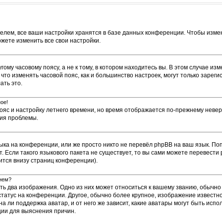
елем, все ваши настройки хранятся в базе данных конференции. Чтобы измен
ожете изменить все свои настройки.
му часовому поясу, а не к тому, в котором находитесь вы. В этом случае изм
е, что изменять часовой пояс, как и большинство настроек, могут только заре
ать это.
ое!
пояс и настройку летнего времени, но время отображается по-прежнему невер
ния проблемы.
ыка на конференции, или же просто никто не перевёл phpBB на ваш язык. По
т. Если такого языкового пакета не существует, то вы сами можете перевес
ится внизу страниц конференции).
енем?
ть два изображения. Одно из них может относиться к вашему званию, обычно 
 статус на конференции. Другое, обычно более крупное, изображение известн
а ли поддержка аватар, и от него же зависит, какие аватары могут быть исп
ии для выяснения причин.