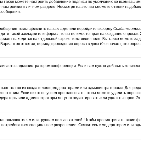
Вы также можете настроить добавление подписи по умолчанию ко всем ваши
настройки» в личном разделе. Несмотря на это, вы сможете отменить добав
 сообщения.
сообщения темы щёлкните на закладке или перейдите в форму
Создать опро
идите такой закладки или формы, то вы не имеете прав на создание опросов. 
ариант находится на отдельной строке текстового поля. Вы также можете зад
Вариантов ответа», период проведения опроса в днях (0 означает, что опро
вливается администратором конференции. Если вам нужно добавить количес
ваться только их создателями, модераторами или администраторами. Для ре
енно с ним. Если никто не успел проголосовать, то вы можете удалить опрос 
модераторы или администраторы могут отредактировать или удалить опрос. Эт
пользователям или группам пользователей. Чтобы просматривать такие фор
т потребоваться специальное разрешение. Свяжитесь с модератором или ад