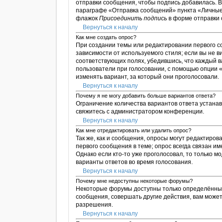
отправки сообщения, чтобы подпись добавилась. 
параграфе «Отправка сообщений» пункта «Личные 
флажок
Присоединить подпись
в форме отправки
Вернуться к началу
Как мне создать опрос?
При создании темы или редактировании первого 
зависимости от используемого стиля; если вы не в
соответствующих полях, убедившись, что каждый в
пользователи при голосовании, с помощью опции «
изменять вариант, за который они проголосовали.
Вернуться к началу
Почему я не могу добавить больше вариантов ответа?
Ограничение количества вариантов ответа устана
свяжитесь с администратором конференции.
Вернуться к началу
Как мне отредактировать или удалить опрос?
Так же, как и сообщения, опросы могут редактиро
первого сообщения в теме; опрос всегда связан им
Однако если кто-то уже проголосовал, то только 
варианты ответов во время голосования.
Вернуться к началу
Почему мне недоступны некоторые форумы?
Некоторые форумы доступны только определённым 
сообщения, совершать другие действия, вам може
разрешения.
Вернуться к началу