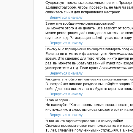
Существует несколько возможных причин. Прежде в
администратором, чтобы проверить, не был ли ва
свяжитесь с ним для исправления настроек.
Вернуться к началу
Зачем мне вообще нужно регистрироваться?
Вы можете этого и не делать. Всё зависит от тог
менее регистрация даёт вам дополнительные возм
группах и т. д. Регистрация займёт у вас всего пар
Вернуться к началу
Почему мне периодически приходится повторять ввод и
Если вы не отметили флажком пункт
Автоматическ
время. Это сделано для того, чтобы никто другой 
раз, вы можете выбрать указанный пункт при вход
университете и т. д. Если пункт
Автоматически вх
Вернуться к началу
Как сделать, чтобы я не появлялся в списке активных п
В настройках личного раздела вы найдёте опцию
С
себе. Для всех остальных вы будете скрытым поль
Вернуться к началу
Я забыл пароль!
Не паникуйте! Хотя пароль нельзя восстановить, 
инструкциям, и скоро вы снова сможете войти на 
Вернуться к началу
Я только что зарегистрировался, но не могу войти!
Сначала проверьте свои имя пользователя и парол
13 лет, следуйте полученным инструкциям. На не