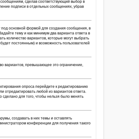
м сообщениям, сделав соответствующий выбор в
ление подписи в отдельных сообщениях, убрав
с
под основной формой для создания сообщения, в
Задайте тему и как минимум два варианта ответа в
ать количество вариантов, которые могут выбрать
с будет постоянным) и возможность пользователей
тво вариантов, превышающее это ограничение,
дактирования опроса перейдите к редактированию
или отредактировать любой из вариантов ответа.
о сделано для того, чтобы нельзя было менять
умы, создавать в них темы и оставлять
министратором конференции для получения такого