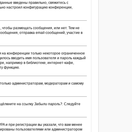
 данные введены правильно, свяжитесь с
ильно настроил конфигурацию конференции,
я, чтобы размещать сообщения, или нет. Тем не
ообщения, отправка email-сообщений, участие в
м на конференции только некоторое ограниченное
одилось вводить имя пользователя и пароль каждый
ре, например в библиотеке, интернет-кафе,
ту функцию.
ы только администраторам, модераторам и самому
 щёлкните на ссылку
Забыли пароль?
. Следуйте
PA и при регистрации вы указали, что вам менее
тивированы пользователями или администратором