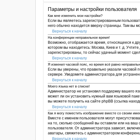
Параметры и настройки пользователя
Как мне изменить мои настройки?
Если вы являетесь зарегистрированным пользоват
него обычно находится вверху страницы. Там вы м
Вернуться к началу
На конференции неправильное время!
Возможно, отображается время, относящееся к друго
котором вы находитесь: Москва, Киев и т. д. Учтит
зарегистрированы, то сейчас удачный момент сдел
Вернуться к началу
Я изменил часовой пояс, но время всё равно неправильн
Если вы уверены, что правильно указали часовой 
сервере. Уведомите администратора для устране
Вернуться к началу
Моего языка нет в списке!
Администратор не установил поддержку вашего яз
может ли он установить нужный вам языковой паке
вы можете получить на сайте phpBB (ссылка наход
Вернуться к началу
Как я могу поместить изображение вместе со своим им
Вместе с именем пользователя могут присутствова
на то, сколько сообщений вы оставили или на ваш
пользователя. От администратора зависит, включен
аватары, свяжитесь с администратором конференц
Вернуться к началу