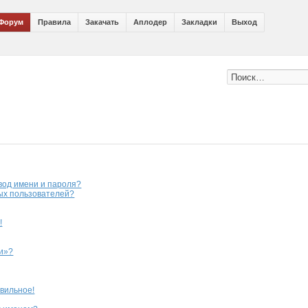
Форум
Правила
Закачать
Аплодер
Закладки
Выход
вод имени и пароля?
ных пользователей?
!
ии»?
авильное!