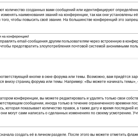
ют количество созданных вами сообщений или идентифицируют определённы
изменять наименования званий на конференции, так как они установлены её
ого, чтобы повысить своё звание. На большинстве конференций это запрещ
ти на конференцию!
тправлять email-сообщения другим пользователям через встроенную в конфе
о, чтобы предотвратить злоупотребления почтовой системой анонимными пол
оответствующей кнопке в окне форума или темы. Возможно, вам придётся зар
я внизу страниц форума или темы. Например: «Вы можете начинать темы», «В
атором конференции, вы можете редактировать и удалять только свои собст
ветствующем сообщении, иногда только в течение ограниченного времени посл
ь, которая показывает количество правок, а также дату и время последней и
они могут сами написать о сделанных изменениях по своему усмотрению. Учт
сначала создать её в личном разделе. После этого вы можете отметить флаж