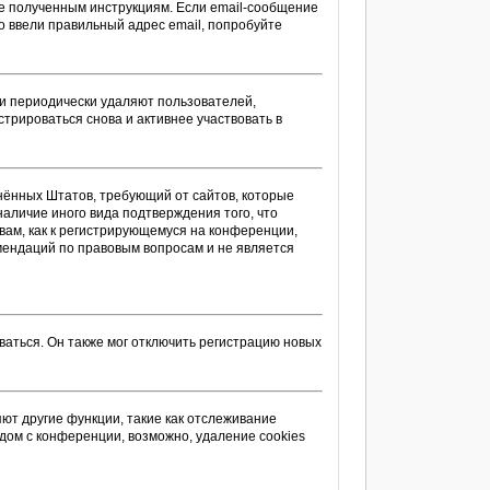
те полученным инструкциям. Если email-сообщение
то ввели правильный адрес email, попробуйте
ии периодически удаляют пользователей,
трироваться снова и активнее участвовать в
единённых Штатов, требующий от сайтов, которые
аличие иного вида подтверждения того, что
вам, как к регистрирующемуся на конференции,
омендаций по правовым вопросам и не является
аться. Он также мог отключить регистрацию новых
ют другие функции, такие как отслеживание
дом с конференции, возможно, удаление cookies