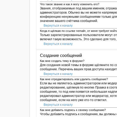
Что такое звание и как я могу изменить его?
Звания, отображаемые под вашим именем, отража
администраторов. Обычно вы не можете напрямую 
конференцию ненужными сообщениями только для т
значение вашего счётчика сообщений.
Вернуться к началу
Когда я щёлкаю по ссылке «email», от меня требуют вой
Только зарегистрированные пользователи могут о
включил такую возможность. Это сделано для тог
Вернуться к началу
Создание сообщений
Как мне создать тему в форуме?
Для создания новой темы в форуме щёлкните по с
сообщение. Перечень ваших прав доступа находитс
Вернуться к началу
Как мне отредактировать или удалить сообщение?
Если вы не являетесь администратором или модер
редактированию, щёлкнув по кнопке
Правка
в соот
сообщение, то под ним появится небольшая надпис
редактировал администратор или модератор, хотя 
сообщение, если на него уже кто-то ответил.
Вернуться к началу
Как мне добавить подпись к своему сообщению?
Чтобы добавить подпись к сообщению, вы должны 