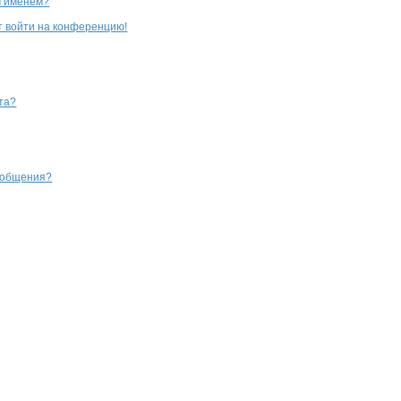
м именем?
ют войти на конференцию!
та?
сообщения?