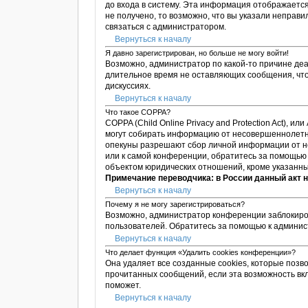
до входа в систему. Эта информация отображается
не получено, то возможно, что вы указали неправ
связаться с администратором.
Вернуться к началу
Я давно зарегистрирован, но больше не могу войти!
Возможно, администратор по какой-то причине деа
длительное время не оставляющих сообщения, что
дискуссиях.
Вернуться к началу
Что такое COPPA?
COPPA (Child Online Privacy and Protection Act), 
могут собирать информацию от несовершеннолетни
опекуны разрешают сбор личной информации от не
или к самой конференции, обратитесь за помощью 
объектом юридических отношений, кроме указанны
Примечание переводчика: в России данный акт 
Вернуться к началу
Почему я не могу зарегистрироваться?
Возможно, администратор конференции заблокиров
пользователей. Обратитесь за помощью к админи
Вернуться к началу
Что делает функция «Удалить cookies конференции»?
Она удаляет все созданные cookies, которые позв
прочитанных сообщений, если эта возможность вк
поможет.
Вернуться к началу