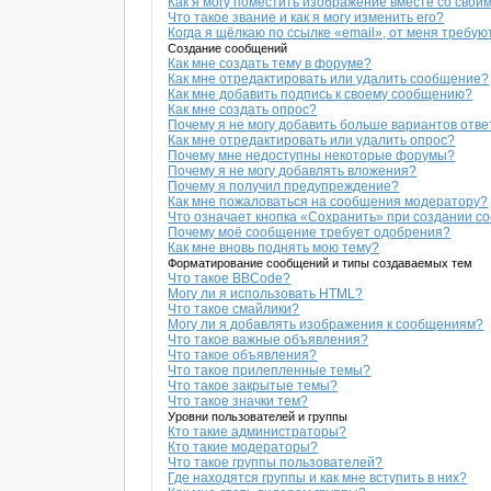
Как я могу поместить изображение вместе со свои
Что такое звание и как я могу изменить его?
Когда я щёлкаю по ссылке «email», от меня требу
Создание сообщений
Как мне создать тему в форуме?
Как мне отредактировать или удалить сообщение?
Как мне добавить подпись к своему сообщению?
Как мне создать опрос?
Почему я не могу добавить больше вариантов отве
Как мне отредактировать или удалить опрос?
Почему мне недоступны некоторые форумы?
Почему я не могу добавлять вложения?
Почему я получил предупреждение?
Как мне пожаловаться на сообщения модератору?
Что означает кнопка «Сохранить» при создании 
Почему моё сообщение требует одобрения?
Как мне вновь поднять мою тему?
Форматирование сообщений и типы создаваемых тем
Что такое BBCode?
Могу ли я использовать HTML?
Что такое смайлики?
Могу ли я добавлять изображения к сообщениям?
Что такое важные объявления?
Что такое объявления?
Что такое прилепленные темы?
Что такое закрытые темы?
Что такое значки тем?
Уровни пользователей и группы
Кто такие администраторы?
Кто такие модераторы?
Что такое группы пользователей?
Где находятся группы и как мне вступить в них?