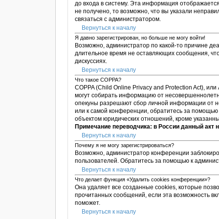
до входа в систему. Эта информация отображается
не получено, то возможно, что вы указали неправ
связаться с администратором.
Вернуться к началу
Я давно зарегистрирован, но больше не могу войти!
Возможно, администратор по какой-то причине деа
длительное время не оставляющих сообщения, что
дискуссиях.
Вернуться к началу
Что такое COPPA?
COPPA (Child Online Privacy and Protection Act), 
могут собирать информацию от несовершеннолетни
опекуны разрешают сбор личной информации от не
или к самой конференции, обратитесь за помощью 
объектом юридических отношений, кроме указанны
Примечание переводчика: в России данный акт 
Вернуться к началу
Почему я не могу зарегистрироваться?
Возможно, администратор конференции заблокиров
пользователей. Обратитесь за помощью к админи
Вернуться к началу
Что делает функция «Удалить cookies конференции»?
Она удаляет все созданные cookies, которые позв
прочитанных сообщений, если эта возможность вк
поможет.
Вернуться к началу