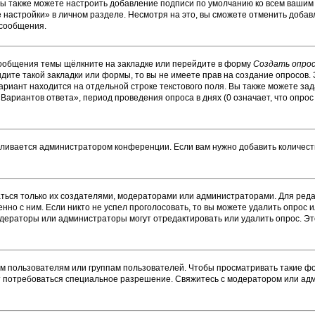
Вы также можете настроить добавление подписи по умолчанию ко всем ваши
настройки» в личном разделе. Несмотря на это, вы сможете отменить добав
 сообщения.
сообщения темы щёлкните на закладке или перейдите в форму
Создать опро
идите такой закладки или формы, то вы не имеете прав на создание опросов. 
ариант находится на отдельной строке текстового поля. Вы также можете зад
Вариантов ответа», период проведения опроса в днях (0 означает, что опро
вливается администратором конференции. Если вам нужно добавить количес
ваться только их создателями, модераторами или администраторами. Для ре
енно с ним. Если никто не успел проголосовать, то вы можете удалить опрос 
модераторы или администраторы могут отредактировать или удалить опрос. Эт
пользователям или группам пользователей. Чтобы просматривать такие фор
т потребоваться специальное разрешение. Свяжитесь с модератором или ад