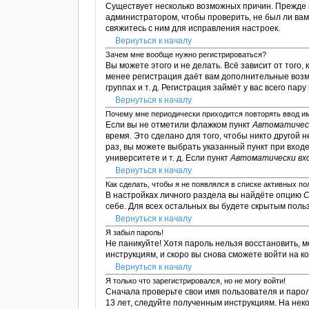
Существует несколько возможных причин. Прежде в
администратором, чтобы проверить, не был ли ва
свяжитесь с ним для исправления настроек.
Вернуться к началу
Зачем мне вообще нужно регистрироваться?
Вы можете этого и не делать. Всё зависит от тог
менее регистрация даёт вам дополнительные возм
группах и т. д. Регистрация займёт у вас всего пар
Вернуться к началу
Почему мне периодически приходится повторять ввод и
Если вы не отметили флажком пункт
Автоматическ
время. Это сделано для того, чтобы никто другой 
раз, вы можете выбрать указанный пункт при вход
университете и т. д. Если пункт
Автоматически вх
Вернуться к началу
Как сделать, чтобы я не появлялся в списке активных п
В настройках личного раздела вы найдёте опцию
С
себе. Для всех остальных вы будете скрытым поль
Вернуться к началу
Я забыл пароль!
Не паникуйте! Хотя пароль нельзя восстановить, 
инструкциям, и скоро вы снова сможете войти на 
Вернуться к началу
Я только что зарегистрировался, но не могу войти!
Сначала проверьте свои имя пользователя и парол
13 лет, следуйте полученным инструкциям. На не