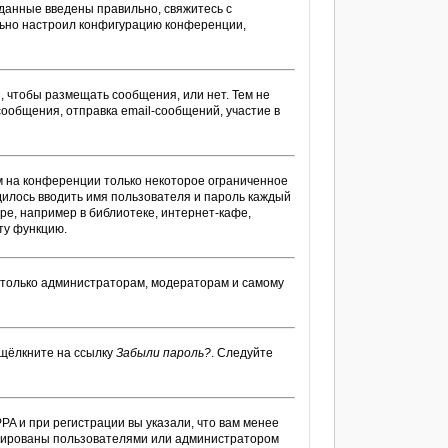
 данные введены правильно, свяжитесь с
ильно настроил конфигурацию конференции,
я, чтобы размещать сообщения, или нет. Тем не
ообщения, отправка email-сообщений, участие в
м на конференции только некоторое ограниченное
одилось вводить имя пользователя и пароль каждый
ре, например в библиотеке, интернет-кафе,
ту функцию.
ы только администраторам, модераторам и самому
 щёлкните на ссылку
Забыли пароль?
. Следуйте
PA и при регистрации вы указали, что вам менее
тивированы пользователями или администратором