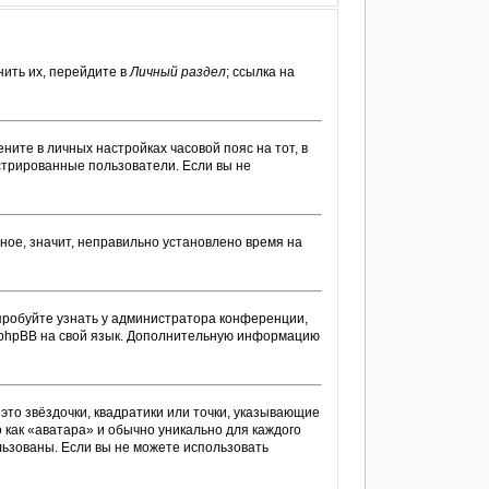
ить их, перейдите в
Личный раздел
; ссылка на
ените в личных настройках часовой пояс на тот, в
гистрированные пользователи. Если вы не
ное, значит, неправильно установлено время на
пробуйте узнать у администратора конференции,
ти phpBB на свой язык. Дополнительную информацию
это звёздочки, квадратики или точки, указывающие
о как «аватара» и обычно уникально для каждого
ользованы. Если вы не можете использовать