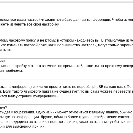
елем, все ваши настройки хранятся в базе данных конференции. Чтобы измен
ожете изменить все свои настройки.
му часовому поясу, а не к тому, в котором находитесь вы. В этом случае изм
е, что изменять часовой пояс, как и большинство настроек, могут только заре
ать это.
ое!
пояс и настройку летнего времени, но время отображается по-прежнему невер
ния проблемы.
ыка на конференции, или же просто никто не перевёл phpBB на ваш язык. По
т. Если такого языкового пакета не существует, то вы сами можете перевес
ится внизу страниц конференции).
енем?
ть два изображения. Одно из них может относиться к вашему званию, обычно 
 статус на конференции. Другое, обычно более крупное, изображение известн
а ли поддержка аватар, и от него же зависит, какие аватары могут быть исп
ии для выяснения причин.