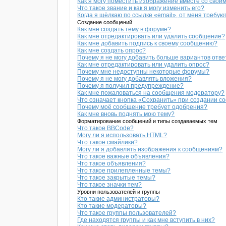
Как я могу поместить изображение вместе со свои
Что такое звание и как я могу изменить его?
Когда я щёлкаю по ссылке «email», от меня требу
Создание сообщений
Как мне создать тему в форуме?
Как мне отредактировать или удалить сообщение?
Как мне добавить подпись к своему сообщению?
Как мне создать опрос?
Почему я не могу добавить больше вариантов отве
Как мне отредактировать или удалить опрос?
Почему мне недоступны некоторые форумы?
Почему я не могу добавлять вложения?
Почему я получил предупреждение?
Как мне пожаловаться на сообщения модератору?
Что означает кнопка «Сохранить» при создании 
Почему моё сообщение требует одобрения?
Как мне вновь поднять мою тему?
Форматирование сообщений и типы создаваемых тем
Что такое BBCode?
Могу ли я использовать HTML?
Что такое смайлики?
Могу ли я добавлять изображения к сообщениям?
Что такое важные объявления?
Что такое объявления?
Что такое прилепленные темы?
Что такое закрытые темы?
Что такое значки тем?
Уровни пользователей и группы
Кто такие администраторы?
Кто такие модераторы?
Что такое группы пользователей?
Где находятся группы и как мне вступить в них?