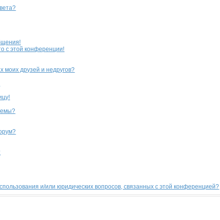
цвета?
бщения!
то с этой конференции!
х моих друзей и недругов?
?
ицу!
темы?
форум?
?
использования и/или юридических вопросов, связанных с этой конференцией?