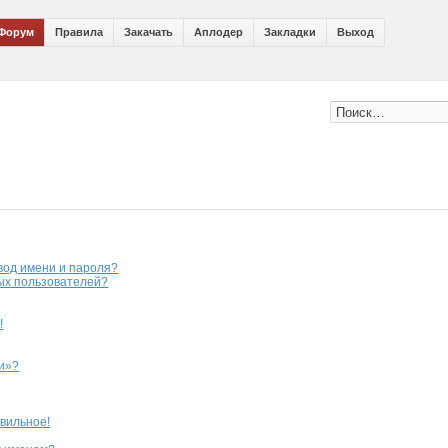
Форум
Правила
Закачать
Аплодер
Закладки
Выход
вод имени и пароля?
ных пользователей?
!
ии»?
авильное!