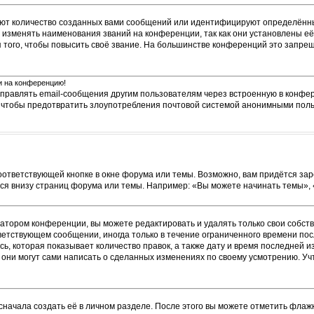
ют количество созданных вами сообщений или идентифицируют определённы
изменять наименования званий на конференции, так как они установлены её
ого, чтобы повысить своё звание. На большинстве конференций это запрещ
ти на конференцию!
тправлять email-сообщения другим пользователям через встроенную в конфе
о, чтобы предотвратить злоупотребления почтовой системой анонимными пол
оответствующей кнопке в окне форума или темы. Возможно, вам придётся зар
я внизу страниц форума или темы. Например: «Вы можете начинать темы», «В
атором конференции, вы можете редактировать и удалять только свои собст
ветствующем сообщении, иногда только в течение ограниченного времени посл
ь, которая показывает количество правок, а также дату и время последней и
они могут сами написать о сделанных изменениях по своему усмотрению. Учт
сначала создать её в личном разделе. После этого вы можете отметить флаж