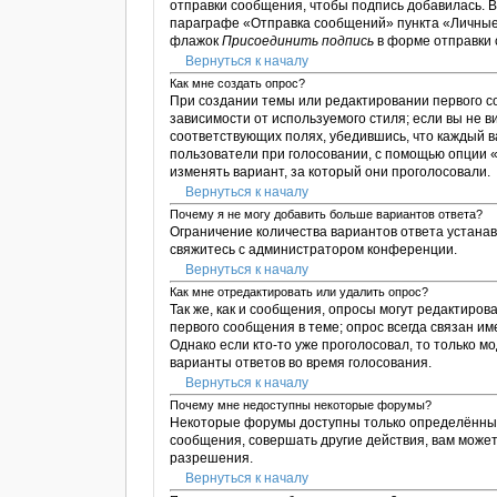
отправки сообщения, чтобы подпись добавилась. 
параграфе «Отправка сообщений» пункта «Личные 
флажок
Присоединить подпись
в форме отправки
Вернуться к началу
Как мне создать опрос?
При создании темы или редактировании первого 
зависимости от используемого стиля; если вы не в
соответствующих полях, убедившись, что каждый в
пользователи при голосовании, с помощью опции «
изменять вариант, за который они проголосовали.
Вернуться к началу
Почему я не могу добавить больше вариантов ответа?
Ограничение количества вариантов ответа устана
свяжитесь с администратором конференции.
Вернуться к началу
Как мне отредактировать или удалить опрос?
Так же, как и сообщения, опросы могут редактиро
первого сообщения в теме; опрос всегда связан им
Однако если кто-то уже проголосовал, то только 
варианты ответов во время голосования.
Вернуться к началу
Почему мне недоступны некоторые форумы?
Некоторые форумы доступны только определённым 
сообщения, совершать другие действия, вам може
разрешения.
Вернуться к началу