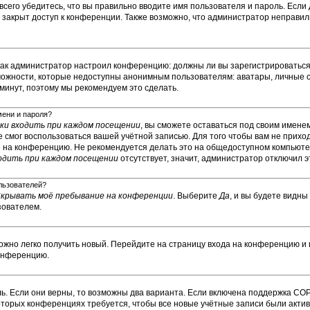
сего убедитесь, что вы правильно вводите имя пользователя и пароль. Если
м закрыт доступ к конференции. Также возможно, что администратор неправ
о, как администратор настроил конференцию: должны ли вы зарегистрироватьс
ожности, которые недоступны анонимным пользователям: аватары, личные с
у минут, поэтому мы рекомендуем это сделать.
мени и пароля?
и входить при каждом посещении
, вы сможете оставаться под своим имене
не смог воспользоваться вашей учётной записью. Для того чтобы вам не прих
е на конференцию. Не рекомендуется делать это на общедоступном компьюте
одить при каждом посещении
отсутствует, значит, администратор отключил э
ользователей?
крывать моё пребывание на конференции
. Выберите
Да
, и вы будете видн
зователем.
можно легко получить новый. Перейдите на страницу входа на конференцию и
конференцию.
ь. Если они верны, то возможны два варианта. Если включена поддержка COP
которых конференциях требуется, чтобы все новые учётные записи были ак