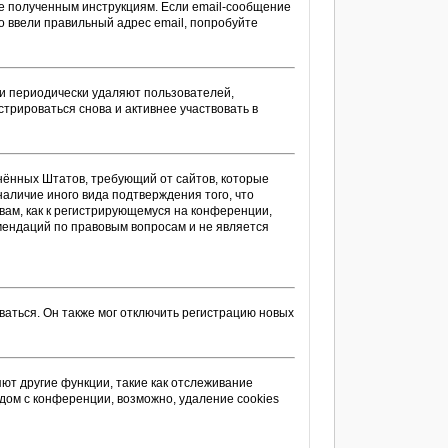
те полученным инструкциям. Если email-сообщение
то ввели правильный адрес email, попробуйте
ии периодически удаляют пользователей,
трироваться снова и активнее участвовать в
единённых Штатов, требующий от сайтов, которые
аличие иного вида подтверждения того, что
вам, как к регистрирующемуся на конференции,
омендаций по правовым вопросам и не является
аться. Он также мог отключить регистрацию новых
ют другие функции, такие как отслеживание
дом с конференции, возможно, удаление cookies