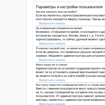
Параметры и настройки пользователя
Как мне изменить мои настройки?
Если вы являетесь зарегистрированным пользоват
него обычно находится вверху страницы. Там вы м
Вернуться к началу
На конференции неправильное время!
Возможно, отображается время, относящееся к друго
котором вы находитесь: Москва, Киев и т. д. Учтит
зарегистрированы, то сейчас удачный момент сдел
Вернуться к началу
Я изменил часовой пояс, но время всё равно неправильн
Если вы уверены, что правильно указали часовой 
сервере. Уведомите администратора для устране
Вернуться к началу
Моего языка нет в списке!
Администратор не установил поддержку вашего яз
может ли он установить нужный вам языковой паке
вы можете получить на сайте phpBB (ссылка наход
Вернуться к началу
Как я могу поместить изображение вместе со своим им
Вместе с именем пользователя могут присутствова
на то, сколько сообщений вы оставили или на ваш
пользователя. От администратора зависит, включен
аватары, свяжитесь с администратором конференц
Вернуться к началу