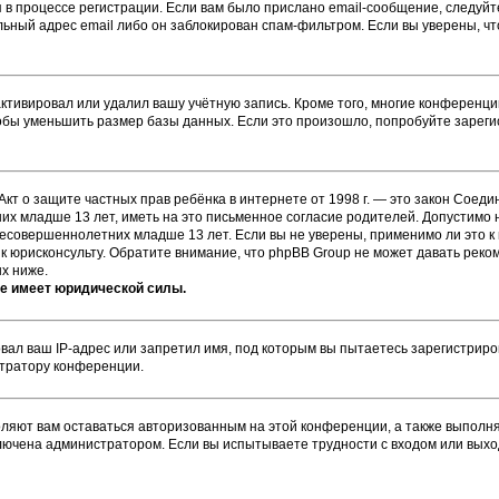
 в процессе регистрации. Если вам было прислано email-сообщение, следуй
ильный адрес email либо он заблокирован спам-фильтром. Если вы уверены, ч
ктивировал или удалил вашу учётную запись. Кроме того, многие конференц
бы уменьшить размер базы данных. Если это произошло, попробуйте зарегис
или Акт о защите частных прав ребёнка в интернете от 1998 г. — это закон Со
х младше 13 лет, иметь на это письменное согласие родителей. Допустимо н
совершеннолетних младше 13 лет. Если вы не уверены, применимо ли это к 
к юрисконсульту. Обратите внимание, что phpBB Group не может давать рек
х ниже.
не имеет юридической силы.
ал ваш IP-адрес или запретил имя, под которым вы пытаетесь зарегистриров
стратору конференции.
оляют вам оставаться авторизованным на этой конференции, а также выполня
лючена администратором. Если вы испытываете трудности с входом или выхо