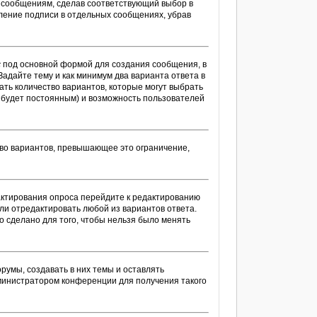
м сообщениям, сделав соответствующий выбор в
ление подписи в отдельных сообщениях, убрав
с
под основной формой для создания сообщения, в
Задайте тему и как минимум два варианта ответа в
ать количество вариантов, которые могут выбрать
с будет постоянным) и возможность пользователей
тво вариантов, превышающее это ограничение,
дактирования опроса перейдите к редактированию
или отредактировать любой из вариантов ответа.
о сделано для того, чтобы нельзя было менять
умы, создавать в них темы и оставлять
министратором конференции для получения такого