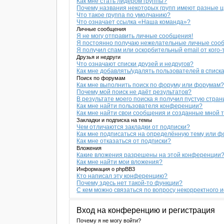
Как мне стать лидером группы?
Почему названия некоторых групп имеют разные 
Что такое группа по умолчанию?
Что означает ссылка «Наша команда»?
Личные сообщения
Я не могу отправить личные сообщения!
Я постоянно получаю нежелательные личные соо
Я получил спам или оскорбительный email от кого-
Друзья и недруги
Что означают списки друзей и недругов?
Как мне добавлять/удалять пользователей в списка
Поиск по форумам
Как мне выполнить поиск по форуму или форумам
Почему мой поиск не даёт результатов?
В результате моего поиска я получил пустую стран
Как мне найти пользователя конференции?
Как мне найти свои сообщения и созданные мной 
Закладки и подписка на темы
Чем отличаются закладки от подписки?
Как мне подписаться на определённую тему или 
Как мне отказаться от подписки?
Вложения
Какие вложения разрешены на этой конференции
Как мне найти мои вложения?
Информация о phpBB3
Кто написал эту конференцию?
Почему здесь нет такой-то функции?
С кем можно связаться по вопросу некорректного 
Вход на конференцию и регистрация
Почему я не могу войти?