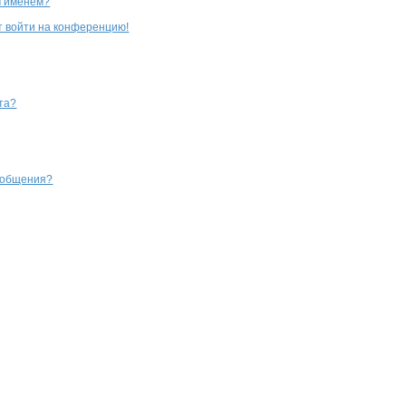
м именем?
ют войти на конференцию!
та?
сообщения?