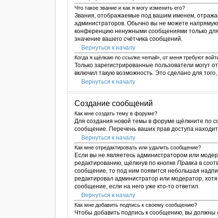
Что такое звание и как я могу изменить его?
Звания, отображаемые под вашим именем, отража
администраторов. Обычно вы не можете напрямую 
конференцию ненужными сообщениями только для т
значение вашего счётчика сообщений.
Вернуться к началу
Когда я щёлкаю по ссылке «email», от меня требуют вой
Только зарегистрированные пользователи могут о
включил такую возможность. Это сделано для тог
Вернуться к началу
Создание сообщений
Как мне создать тему в форуме?
Для создания новой темы в форуме щёлкните по с
сообщение. Перечень ваших прав доступа находитс
Вернуться к началу
Как мне отредактировать или удалить сообщение?
Если вы не являетесь администратором или модер
редактированию, щёлкнув по кнопке
Правка
в соот
сообщение, то под ним появится небольшая надпис
редактировал администратор или модератор, хотя 
сообщение, если на него уже кто-то ответил.
Вернуться к началу
Как мне добавить подпись к своему сообщению?
Чтобы добавить подпись к сообщению, вы должны 