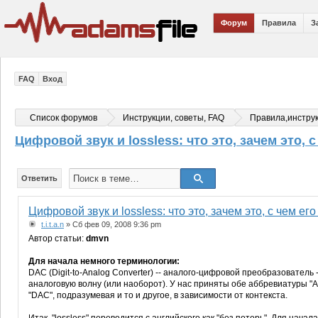
Форум
Правила
З
FAQ
Вход
Список форумов
Инструкции, советы, FAQ
Правила,инстру
Цифровой звук и lossless: что это, зачем это, с
Ответить
Цифровой звук и lossless: что это, зачем это, с чем его
t.i.t.a.n
» Сб фев 09, 2008 9:36 pm
Автор статьи:
dmvn
Для начала немного терминологии:
DAC (Digit-to-Analog Converter) -- аналого-цифровой преобразователь
аналоговую волну (или наоборот). У нас приняты обе аббревиатуры "АЦ
"DAC", подразумевая и то и другое, в зависимости от контекста.