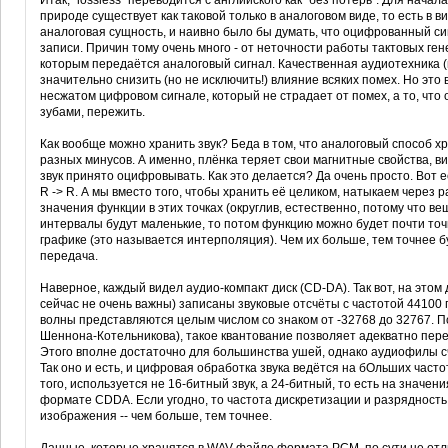
Итак, "lossless" переводится с английского как "без потерь". Для начала
природе существует как таковой только в аналоговом виде, то есть в 
аналоговая сущность, и наивно было бы думать, что оцифрованный сиг
записи. Причин тому очень много - от неточности работы тактовых ге
которым передаётся аналоговый сигнал. Качественная аудиотехника (
значительно снизить (но не исключить!) влияние всяких помех. Но это
несжатом цифровом сигнале, который не страдает от помех, а то, что
зубами, пережить.
Как вообще можно хранить звук? Беда в том, что аналоговый способ хр
разных минусов. А именно, плёнка теряет свои магнитные свойства, ви
звук принято оцифровывать. Как это делается? Да очень просто. Вот ест
R -> R. А мы вместо того, чтобы хранить её целиком, натыкаем через
значения функции в этих точках (округлив, естественно, потому что в
интервалы будут маленькие, то потом функцию можно будет почти точн
графике (это называется интерполяция). Чем их больше, тем точнее б
передача.
Наверное, каждый видел аудио-компакт диск (CD-DA). Так вот, на этом
сейчас не очень важны) записаны звуковые отсчёты с частотой 44100 
волны представляются целым числом со знаком от -32768 до 32767. П
Шеннона-Котельникова), такое квантование позволяет адекватно пере
Этого вполне достаточно для большинства ушей, однако аудиофилы с
Так оно и есть, и цифровая обработка звука ведётся на бОльших част
того, используется не 16-битный звук, а 24-битный, то есть на значени
формате CDDA. Если угодно, то частота дискретизации и разрядность
изображения -- чем больше, тем точнее.