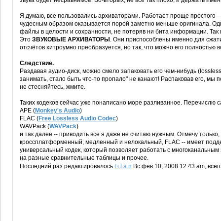
звука будет несравнимое. Во-вторых, не всё так плохо, и держать име
Я думаю, все пользовались архиваторами. Работает проще простого -
чудесным образом оказывается порой заметно меньше оригинала. Одна
файлы в целости и сохранности, не потеряв ни бита информации. Так в
Это
ЗВУКОВЫЕ АРХИВАТОРЫ
. Они приспособлены именно для сжати
отсчётов хитроумно преобразуется, но так, что можно его полностью в
Следствие.
Раздавая аудио-диск, можно смело запаковать его чем-нибудь (lossles
занимать, стало быть что-то пропало" не канают! Распаковав его, мы п
не стесняйтесь, жмите.
Таких кодеков сейчас уже понаписано море разливанное. Перечислю 
APE (
Monkey's Audio
)
FLAC (
Free Lossless Audio Codec
)
WAVPack (
WAVPack
)
и так далее -- приводить все я даже не считаю нужным. Отмечу только,
кроссплатформенный, медленный и нелокальный, FLAC -- имеет подде
универсальный кодек, который позволяет работать с многоканальным 
на разные сравнительные таблицы и прочее.
Последний раз редактировалось
t.i.t.a.n
Вс фев 10, 2008 12:43 am, всег