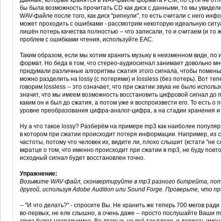
Данные, которые хранятся в WAV-файле формата PCM, по сути не отлич
бы была возможность прочитать CD как диск с данными, то мы увидели 
WAV-файле после того, как диск "рипнули", то есть считали с него инф
может проходить с ошибками - рассмотрим некоторую идеальную ситу
лишён потерь качества полностью -- что записали, то и считаем (и то
проблем с ошибками чтения, используйте EAC.
Таким образом, если мы хотим хранить музыку в неизменном виде, по 
формат. Но беда в том, что стерео-аудиосигнал занимает довольно мног
придумали различные алгоритмы сжатия этого сигнала, чтобы поменьш
можно разделить на lossy (с потерями) и lossless (без потерь). Вот т
говорим lossless -- это означает, что при сжатии звука не было испо
значит, что мы имеем возможность восстановить цифровой сигнал до 
каким он и был до сжатия, а потом уже и воспроизвести его. То есть о
уровне преобразования цифра-аналог-цифра, а на стадии хранения и
Ну а что такое lossy? Разберём на примере mp3 как наиболее популя
в котором при сжатии происходит потеря информации. Например, из
частоты, потому что человек их, видите ли, плохо слышит (кстати "не 
вкратце о том, что именно происходит при сжатии в mp3, не буду повтор
исходный сигнал будет восстановлен точно.
Упражнение:
Возьмите WAV-файл, сконвертируйте в mp3 разного битрейта, пот
другой, используя Adobe Audition или Sound Forge. Проверьте, что п
-- "И что делать?" - спросите Вы. Не хранить же теперь 700 мегов ра
во-первых, не еле слышно, а очень даже -- просто послушайте Ваши 