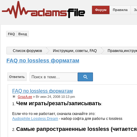
Форум
Правила
З
FAQ
Вход
Список форумов
Инструкции, советы, FAQ
Правила,инстру
FAQ по lossless форматам
Ответить
FAQ по lossless форматам
GrozA.ee
» Вт июн 24, 2008 10:13 pm
Чем играть/резать/записывать
1.
:
Если что-то не работает, сначала скачайте это:
Audiophile Lossless Dream
- набор софта для работы с lossless
Cамые рапространенные lossless (читается
2.