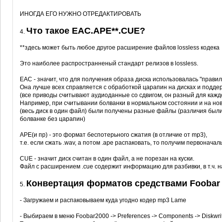
ИНОГДА ЕГО НУЖНО ОТРЕДАКТИРОВАТЬ
Что такое EAC.APE**.CUE?
4.
**здесь может быть любое другое расширение файлов lossless кодека
Это наиболее распространненый стандарт релизов в lossless.
EAC - значит, что для получения образа диска использовалась "правиль
Она лучше всех справляется с обработкой царапин на дисках и подд
(все приводы считывают аудиоданные со сдвигом, он разный для каждо
Например, при считывании болванки в нормальном состоянии и на нов
(весь диск в один файл) были получены разные файлы (различия были в
болванке без царапин)
APE(и пр) - это формат беспотерьного сжатия (в отличие от mp3),
т.е. если сжать .wav, а потом .ape распаковать, то получим первоначал
CUE - значит диск считан в один файл, а не порезан на куски.
Файл с расширением .cue содержит информацию для разбивки, в т.ч. 
Конвертация форматов средствами Foobar 
5.
- Загружаем и распаковываем куда угодно кодер mp3 Lame
- Выбираем в меню Foobar2000 -> Preferences -> Components -> Diskwrit