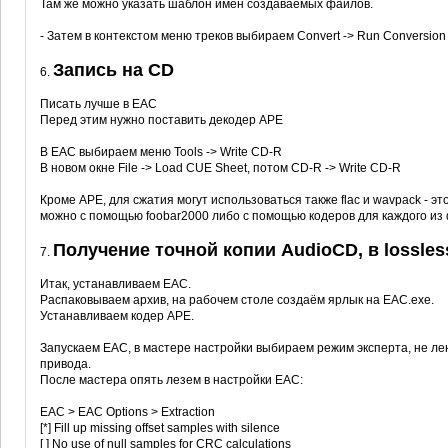
Там же можно указать шаблон имён создаваемых файлов.
- Затем в контекстом меню треков выбираем Convert -> Run Conversion
Запись на CD
6.
Писать лучше в EAC
Перед этим нужно поставить декодер APE
В EAC выбираем меню Tools -> Write CD-R
В новом окне File -> Load CUE Sheet, потом CD-R -> Write CD-R
Кроме APE, для сжатия могут использоваться также flac и wavpack - э
можно с помощью foobar2000 либо с помощью кодеров для каждого из
Получение точной копии AudioCD, в lossles
7.
Итак, устанавливаем EAC.
Распаковываем архив, на рабочем столе создаём ярлык на EAC.exe.
Устанавливаем кодер APE.
Запускаем EAC, в мастере настройки выбираем режим эксперта, не л
привода.
После мастера опять лезем в настройки EAC:
EAC > EAC Options > Extraction
[*] Fill up missing offset samples with silence
[ ] No use of null samples for CRC calculations