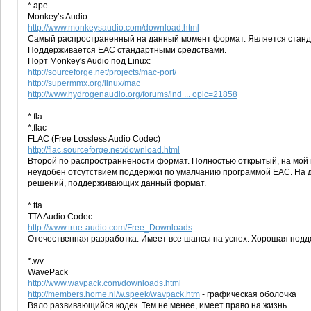
*.ape
Monkey’s Audio
http://www.monkeysaudio.com/download.html
Самый распространенный на данный момент формат. Является станда
Поддерживается EAC стандартными средствами.
Порт Monkey's Audio под Linux:
http://sourceforge.net/projects/mac-port/
http://supermmx.org/linux/mac
http://www.hydrogenaudio.org/forums/ind ... opic=21858
*.fla
*.flac
FLAC (Free Lossless Audio Codec)
http://flac.sourceforge.net/download.html
Второй по распространнености формат. Полностью открытый, на мой 
неудобен отсутствием поддержки по умалчанию программой EAC. На 
решений, поддерживающих данный формат.
*.tta
TTA Audio Codec
http://www.true-audio.com/Free_Downloads
Отечественная разработка. Имеет все шансы на успех. Хорошая подд
*.wv
WavePack
http://www.wavpack.com/downloads.html
http://members.home.nl/w.speek/wavpack.htm
- графическая оболочка
Вяло развивающийся кодек. Тем не менее, имеет право на жизнь.