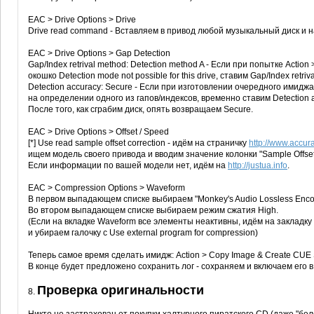
EAC > Drive Options > Drive
Drive read command - Вставляем в привод любой музыкальный диск и 
EAC > Drive Options > Gap Detection
Gap/Index retrival method: Detection method A - Если при попытке Action
окошко Detection mode not possible for this drive, ставим Gap/Index retriv
Detection accuracy: Secure - Если при изготовлении очередного имид
на определении одного из гапов/индексов, временно ставим Detection ac
После того, как сграбим диск, опять возвращаем Secure.
EAC > Drive Options > Offset / Speed
[*] Use read sample offset correction - идём на страничку
http://www.accura
ищем модель своего привода и вводим значение колонки "Sample Offset
Если информации по вашей модели нет, идём на
http://justua.info
.
EAC > Compression Options > Waveform
В первом выпадающем списке выбираем "Monkey's Audio Lossless Encod
Во втором выпадающем списке выбираем режим сжатия High.
(Если на вкладке Waveform все элементы неактивны, идём на закладку 
и убираем галочку с Use external program for compression)
Теперь самое время сделать имидж: Action > Copy Image & Create CUE
В конце будет предложено сохранить лог - сохраняем и включаем его в
Проверка оригинальности
8.