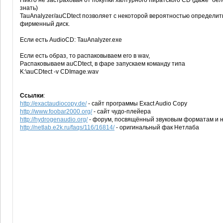
Никто не застрахован от покупки халтурного пиратского CD (даже "бе
знать)
TauAnalyzer/auCDtect позволяет с некоторой вероятностью определить
фирменный диск.
Если есть AudioCD: TauAnalyzer.exe
Если есть образ, то распаковываем его в wav,
Распаковываем auCDtect, в фаре запускаем команду типа
K:\auCDtect -v CDImage.wav
Ссылки
:
http://exactaudiocopy.de/
- сайт программы Exact Audio Copy
http://www.foobar2000.org/
- сайт чудо-плейера
http://hydrogenaudio.org/
- форум, посвящённый звуковым форматам и н
http://netlab.e2k.ru/faqs/116/16814/
- оригинальный фак Нетлаба