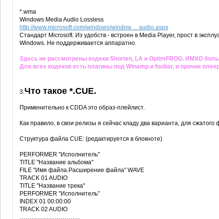
*.wma
Windows Media Audio Lossless
http://www.microsoft.com/windows/window ... audio.aspx
Стандарт Microsoft. Из удобств - встроен в Media Player, прост в эк
Windows. Не поддерживается аппаратно.
Здесь не рассмотрены кодеки Shorten, LA и OptimFROG. ИМХО боль
Для всех кодеков есть плагины под Winamp и foobar, и прочие пле
Что такое *.CUE.
3.
Применительно к CDDA это образ-плейлист.
Как правило, в свои релизы я сейчас кладу два варианта, для сжатого ф
Структура файла CUE: (редактируется в блокноте)
PERFORMER "Исполнитель"
TITLE "Название альбома"
FILE "Имя файла.Расширение файла" WAVE
TRACK 01 AUDIO
TITLE "Название трека"
PERFORMER "Исполнитель"
INDEX 01 00:00:00
TRACK 02 AUDIO
………………………….