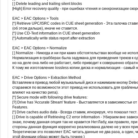
[ ] Delete leading and trailing silent blocks
[High] Error recovery quality - при ошибках чтения и синхронизации с
EAC > EAC Options > Tools
[*] Retrieve UPC/ISRC codes in CUE sheet generation - Эта галочка ста
(об этом дальше), иначе не ставится.
[*] Use CD-Text information in CUE sheet generation
[*] Automatically write status report after extraction
EAC > EAC Options > Normalize
[ ] Normalize - Никогда и ни при каких обстоятельствах вообще не ис
Нормализация в грабберах была задумана для приведения треков к од
но на деле она либо не работает, либо приводит к совершенно обратн
К тому же изготовление lossless копии диска и нормализация - самый
EAC > Drive Options > Extraction Method
Вставляем в привод любой музыкальный диск и нажимаем кнопку Detect
стараемся по возможности этот привод не использовать для грабленья
влияют на качество рипа).
[*] Secure mode with following drive features:
[?] Drive has 'Accurate Stream' feature - Выставляется в зависимостьи о
Features.
[*] Drive caches audio data - Всегда ставим, игнорируя, что показал тест.
[ ] Drive is capable of Retrieving C2 error information - Убираем вне за
знаю, почему данная опция так не нравится НетЛабу, как правило, при
стороны данная функция корректно реализована далеко не у всех при
Теоретически это позволяет EAC читать данные не два раза, а один, 
этой функции образ может быть точнее.)