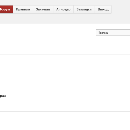
Форум
Правила
Закачать
Аплодер
Закладки
Выход
 раз