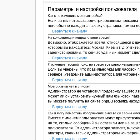
Параметры и настройки пользователя
Как мне изменить мои настройки?
Если вы являетесь зарегистрированным пользоват
него обычно находится вверху страницы. Там вы м
Вернуться к началу
На конференции неправильное время!
Возможно, отображается время, относящееся к друго
котором вы находитесь: Москва, Киев и т. д. Учтит
зарегистрированы, то сейчас удачный момент сдел
Вернуться к началу
Я изменил часовой пояс, но время всё равно неправильн
Если вы уверены, что правильно указали часовой 
сервере. Уведомите администратора для устране
Вернуться к началу
Моего языка нет в списке!
Администратор не установил поддержку вашего яз
может ли он установить нужный вам языковой паке
вы можете получить на сайте phpBB (ссылка наход
Вернуться к началу
Как я могу поместить изображение вместе со своим им
Вместе с именем пользователя могут присутствова
на то, сколько сообщений вы оставили или на ваш
пользователя. От администратора зависит, включен
аватары, свяжитесь с администратором конференц
Вернуться к началу