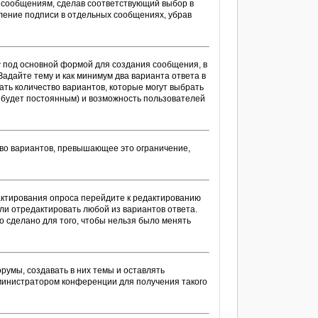
м сообщениям, сделав соответствующий выбор в
ление подписи в отдельных сообщениях, убрав
с
под основной формой для создания сообщения, в
Задайте тему и как минимум два варианта ответа в
ать количество вариантов, которые могут выбрать
с будет постоянным) и возможность пользователей
тво вариантов, превышающее это ограничение,
дактирования опроса перейдите к редактированию
или отредактировать любой из вариантов ответа.
о сделано для того, чтобы нельзя было менять
умы, создавать в них темы и оставлять
министратором конференции для получения такого