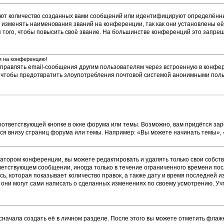
ют количество созданных вами сообщений или идентифицируют определённы
изменять наименования званий на конференции, так как они установлены её
ого, чтобы повысить своё звание. На большинстве конференций это запрещ
ти на конференцию!
тправлять email-сообщения другим пользователям через встроенную в конфе
о, чтобы предотвратить злоупотребления почтовой системой анонимными пол
оответствующей кнопке в окне форума или темы. Возможно, вам придётся зар
я внизу страниц форума или темы. Например: «Вы можете начинать темы», «В
атором конференции, вы можете редактировать и удалять только свои собст
ветствующем сообщении, иногда только в течение ограниченного времени посл
ь, которая показывает количество правок, а также дату и время последней и
они могут сами написать о сделанных изменениях по своему усмотрению. Учт
сначала создать её в личном разделе. После этого вы можете отметить флаж