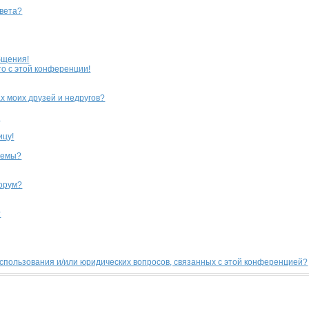
цвета?
бщения!
то с этой конференции!
х моих друзей и недругов?
?
ицу!
темы?
форум?
?
использования и/или юридических вопросов, связанных с этой конференцией?