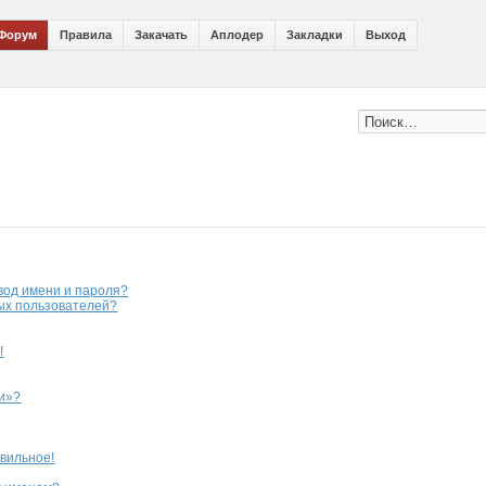
Форум
Правила
Закачать
Аплодер
Закладки
Выход
вод имени и пароля?
ных пользователей?
!
ии»?
авильное!