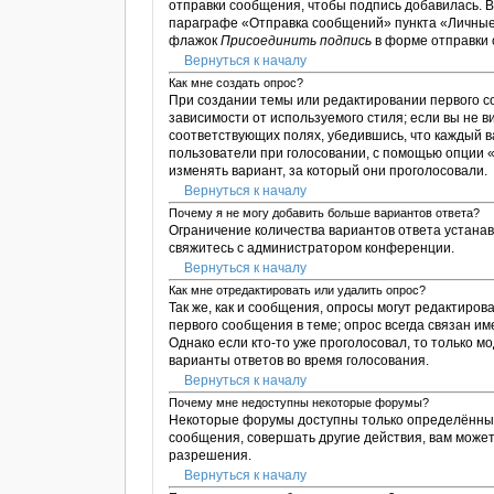
отправки сообщения, чтобы подпись добавилась. 
параграфе «Отправка сообщений» пункта «Личные 
флажок
Присоединить подпись
в форме отправки
Вернуться к началу
Как мне создать опрос?
При создании темы или редактировании первого 
зависимости от используемого стиля; если вы не в
соответствующих полях, убедившись, что каждый в
пользователи при голосовании, с помощью опции «
изменять вариант, за который они проголосовали.
Вернуться к началу
Почему я не могу добавить больше вариантов ответа?
Ограничение количества вариантов ответа устана
свяжитесь с администратором конференции.
Вернуться к началу
Как мне отредактировать или удалить опрос?
Так же, как и сообщения, опросы могут редактиро
первого сообщения в теме; опрос всегда связан им
Однако если кто-то уже проголосовал, то только 
варианты ответов во время голосования.
Вернуться к началу
Почему мне недоступны некоторые форумы?
Некоторые форумы доступны только определённым 
сообщения, совершать другие действия, вам може
разрешения.
Вернуться к началу