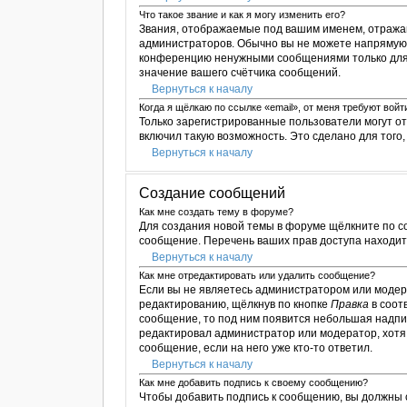
Что такое звание и как я могу изменить его?
Звания, отображаемые под вашим именем, отража
администраторов. Обычно вы не можете напрямую 
конференцию ненужными сообщениями только для т
значение вашего счётчика сообщений.
Вернуться к началу
Когда я щёлкаю по ссылке «email», от меня требуют вой
Только зарегистрированные пользователи могут о
включил такую возможность. Это сделано для тог
Вернуться к началу
Создание сообщений
Как мне создать тему в форуме?
Для создания новой темы в форуме щёлкните по с
сообщение. Перечень ваших прав доступа находитс
Вернуться к началу
Как мне отредактировать или удалить сообщение?
Если вы не являетесь администратором или модер
редактированию, щёлкнув по кнопке
Правка
в соот
сообщение, то под ним появится небольшая надпис
редактировал администратор или модератор, хотя 
сообщение, если на него уже кто-то ответил.
Вернуться к началу
Как мне добавить подпись к своему сообщению?
Чтобы добавить подпись к сообщению, вы должны 