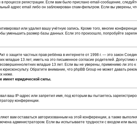
 в процессе регистрации. Если вам было прислано email-сообщение, следуй
ильный адрес email либо он заблокирован спам-фильтром. Если вы уверены, ч
ктивировал или удалил вашу учётную запись. Кроме того, многие конференц
бы уменьшить размер базы данных. Если это произошло, попробуйте зарегис
или Акт о защите частных прав ребёнка в интернете от 1998 г. — это закон Со
х младше 13 лет, иметь на это письменное согласие родителей. Допустимо н
совершеннолетних младше 13 лет. Если вы не уверены, применимо ли это к 
к юрисконсульту. Обратите внимание, что phpBB Group не может давать рек
х ниже.
не имеет юридической силы.
ал ваш IP-адрес или запретил имя, под которым вы пытаетесь зарегистриров
стратору конференции.
оляют вам оставаться авторизованным на этой конференции, а также выполня
лючена администратором. Если вы испытываете трудности с входом или выхо