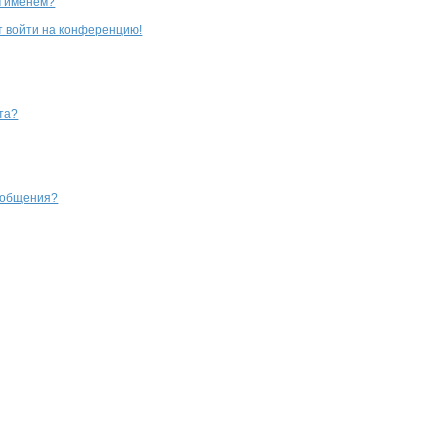
м именем?
ют войти на конференцию!
та?
сообщения?