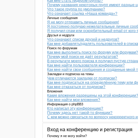
Как мне стать лидером группы?
Почему названия некоторых групп имеют разные 
Что такое группа по умолчанию?
Что означает ссылка «Наша команда»?
Личные сообщения
Я не могу отправить личные сообщения!
Я постоянно получаю нежелательные личные соо
Я получил спам или оскорбительный email от кого-
Друзья и недруги
Что означают списки друзей и недругов?
Как мне добавлять/удалять пользователей в списка
Поиск по форумам
Как мне выполнить поиск по форуму или форумам
Почему мой поиск не даёт результатов?
В результате моего поиска я получил пустую стран
Как мне найти пользователя конференции?
Как мне найти свои сообщения и созданные мной 
Закладки и подписка на темы
Чем отличаются закладки от подписки?
Как мне подписаться на определённую тему или 
Как мне отказаться от подписки?
Вложения
Какие вложения разрешены на этой конференции
Как мне найти мои вложения?
Информация о phpBB3
Кто написал эту конференцию?
Почему здесь нет такой-то функции?
С кем можно связаться по вопросу некорректного 
Вход на конференцию и регистрация
Почему я не могу войти?