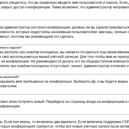
сего убедитесь, что вы правильно вводите имя пользователя и пароль. Если
м закрыт доступ к конференции. Также возможно, что администратор неправ
о, как администратор настроил конференцию: должны ли вы зарегистрироватьс
ожности, которые недоступны анонимным пользователям: аватары, личные с
у минут, поэтому мы рекомендуем это сделать.
мени и пароля?
и входить при каждом посещении
, вы сможете оставаться под своим имене
не смог воспользоваться вашей учётной записью. Для того чтобы вам не прих
е на конференцию. Не рекомендуется делать это на общедоступном компьюте
одить при каждом посещении
отсутствует, значит, администратор отключил э
ользователей?
крывать моё пребывание на конференции
. Выберите
Да
, и вы будете видн
зователем.
можно легко получить новый. Перейдите на страницу входа на конференцию и
конференцию.
ь. Если они верны, то возможны два варианта. Если включена поддержка COP
которых конференциях требуется, чтобы все новые учётные записи были ак