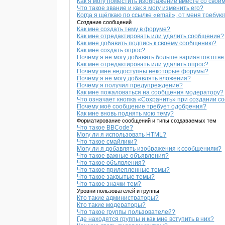
Как я могу поместить изображение вместе со свои
Что такое звание и как я могу изменить его?
Когда я щёлкаю по ссылке «email», от меня требу
Создание сообщений
Как мне создать тему в форуме?
Как мне отредактировать или удалить сообщение?
Как мне добавить подпись к своему сообщению?
Как мне создать опрос?
Почему я не могу добавить больше вариантов отве
Как мне отредактировать или удалить опрос?
Почему мне недоступны некоторые форумы?
Почему я не могу добавлять вложения?
Почему я получил предупреждение?
Как мне пожаловаться на сообщения модератору?
Что означает кнопка «Сохранить» при создании 
Почему моё сообщение требует одобрения?
Как мне вновь поднять мою тему?
Форматирование сообщений и типы создаваемых тем
Что такое BBCode?
Могу ли я использовать HTML?
Что такое смайлики?
Могу ли я добавлять изображения к сообщениям?
Что такое важные объявления?
Что такое объявления?
Что такое прилепленные темы?
Что такое закрытые темы?
Что такое значки тем?
Уровни пользователей и группы
Кто такие администраторы?
Кто такие модераторы?
Что такое группы пользователей?
Где находятся группы и как мне вступить в них?