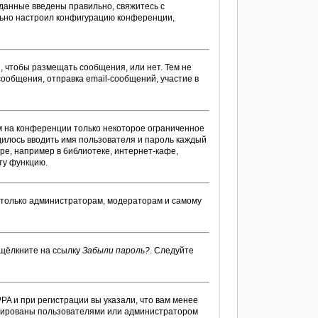
 данные введены правильно, свяжитесь с
ильно настроил конфигурацию конференции,
я, чтобы размещать сообщения, или нет. Тем не
ообщения, отправка email-сообщений, участие в
м на конференции только некоторое ограниченное
одилось вводить имя пользователя и пароль каждый
ре, например в библиотеке, интернет-кафе,
ту функцию.
ы только администраторам, модераторам и самому
 щёлкните на ссылку
Забыли пароль?
. Следуйте
PA и при регистрации вы указали, что вам менее
тивированы пользователями или администратором