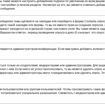
Вы также можете настроить добавление подписи по умолчанию ко всем ваши
настройки» в личном разделе. Несмотря на это, вы сможете отменить добав
 сообщения.
сообщения темы щёлкните на закладке или перейдите в форму
Создать опро
идите такой закладки или формы, то вы не имеете прав на создание опросов. 
ариант находится на отдельной строке текстового поля. Вы также можете зад
Вариантов ответа», период проведения опроса в днях (0 означает, что опро
вливается администратором конференции. Если вам нужно добавить количес
ваться только их создателями, модераторами или администраторами. Для ре
енно с ним. Если никто не успел проголосовать, то вы можете удалить опрос 
модераторы или администраторы могут отредактировать или удалить опрос. Эт
пользователям или группам пользователей. Чтобы просматривать такие фор
т потребоваться специальное разрешение. Свяжитесь с модератором или ад