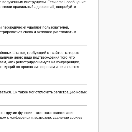
те полученным инструкциям. Если email-сообщение
то ввели правильный адрес email, попробуйте
ии периодически удаляют пользователей,
трироваться снова и активнее участвовать в
единённых Штатов, требующий от сайтов, которые
аличие иного вида подтверждения того, что
вам, как к регистрирующемуся на конференции,
омендаций по правовым вопросам и не является
аться. Он также мог отключить регистрацию новых
ют другие функции, такие как отслеживание
дом с конференции, возможно, удаление cookies