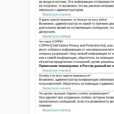
до входа в систему. Эта информация отображается
не получено, то возможно, что вы указали неправ
связаться с администратором.
Вернуться к началу
Я давно зарегистрирован, но больше не могу войти!
Возможно, администратор по какой-то причине деа
длительное время не оставляющих сообщения, что
дискуссиях.
Вернуться к началу
Что такое COPPA?
COPPA (Child Online Privacy and Protection Act), 
могут собирать информацию от несовершеннолетни
опекуны разрешают сбор личной информации от не
или к самой конференции, обратитесь за помощью 
объектом юридических отношений, кроме указанны
Примечание переводчика: в России данный акт 
Вернуться к началу
Почему я не могу зарегистрироваться?
Возможно, администратор конференции заблокиров
пользователей. Обратитесь за помощью к админи
Вернуться к началу
Что делает функция «Удалить cookies конференции»?
Она удаляет все созданные cookies, которые позв
прочитанных сообщений, если эта возможность вк
поможет.
Вернуться к началу