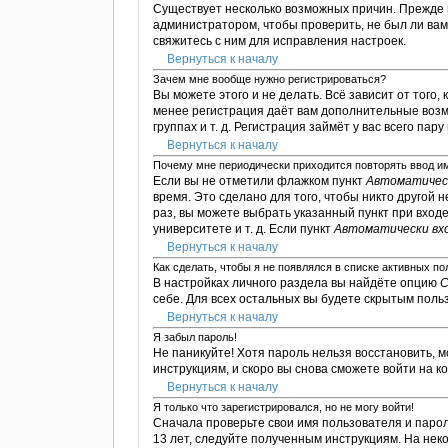
Существует несколько возможных причин. Прежде в
администратором, чтобы проверить, не был ли ва
свяжитесь с ним для исправления настроек.
Вернуться к началу
Зачем мне вообще нужно регистрироваться?
Вы можете этого и не делать. Всё зависит от тог
менее регистрация даёт вам дополнительные возм
группах и т. д. Регистрация займёт у вас всего пар
Вернуться к началу
Почему мне периодически приходится повторять ввод и
Если вы не отметили флажком пункт
Автоматическ
время. Это сделано для того, чтобы никто другой 
раз, вы можете выбрать указанный пункт при вход
университете и т. д. Если пункт
Автоматически вх
Вернуться к началу
Как сделать, чтобы я не появлялся в списке активных п
В настройках личного раздела вы найдёте опцию
С
себе. Для всех остальных вы будете скрытым поль
Вернуться к началу
Я забыл пароль!
Не паникуйте! Хотя пароль нельзя восстановить, 
инструкциям, и скоро вы снова сможете войти на 
Вернуться к началу
Я только что зарегистрировался, но не могу войти!
Сначала проверьте свои имя пользователя и парол
13 лет, следуйте полученным инструкциям. На не