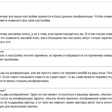
елем, все ваши настройки хранятся в базе данных конференции. Чтобы измен
ожете изменить все свои настройки.
му часовому поясу, а не к тому, в котором находитесь вы. В этом случае изм
е, что изменять часовой пояс, как и большинство настроек, могут только заре
ать это.
ое!
пояс и настройку летнего времени, но время отображается по-прежнему невер
ния проблемы.
ыка на конференции, или же просто никто не перевёл phpBB на ваш язык. По
т. Если такого языкового пакета не существует, то вы сами можете перевес
ится внизу страниц конференции).
енем?
ть два изображения. Одно из них может относиться к вашему званию, обычно 
 статус на конференции. Другое, обычно более крупное, изображение известн
а ли поддержка аватар, и от него же зависит, какие аватары могут быть исп
ии для выяснения причин.