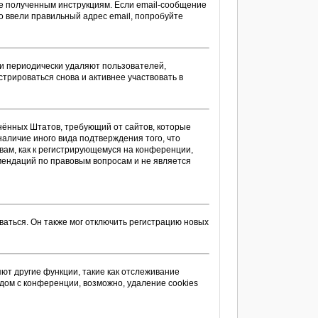
те полученным инструкциям. Если email-сообщение
то ввели правильный адрес email, попробуйте
ии периодически удаляют пользователей,
трироваться снова и активнее участвовать в
единённых Штатов, требующий от сайтов, которые
аличие иного вида подтверждения того, что
вам, как к регистрирующемуся на конференции,
омендаций по правовым вопросам и не является
аться. Он также мог отключить регистрацию новых
ют другие функции, такие как отслеживание
дом с конференции, возможно, удаление cookies