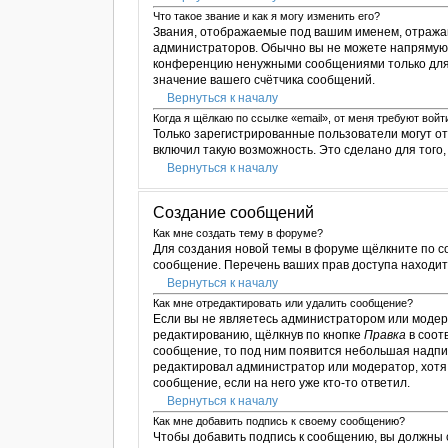
Что такое звание и как я могу изменить его?
Звания, отображаемые под вашим именем, отража
администраторов. Обычно вы не можете напрямую 
конференцию ненужными сообщениями только для т
значение вашего счётчика сообщений.
Вернуться к началу
Когда я щёлкаю по ссылке «email», от меня требуют вой
Только зарегистрированные пользователи могут о
включил такую возможность. Это сделано для тог
Вернуться к началу
Создание сообщений
Как мне создать тему в форуме?
Для создания новой темы в форуме щёлкните по с
сообщение. Перечень ваших прав доступа находитс
Вернуться к началу
Как мне отредактировать или удалить сообщение?
Если вы не являетесь администратором или модер
редактированию, щёлкнув по кнопке
Правка
в соот
сообщение, то под ним появится небольшая надпис
редактировал администратор или модератор, хотя 
сообщение, если на него уже кто-то ответил.
Вернуться к началу
Как мне добавить подпись к своему сообщению?
Чтобы добавить подпись к сообщению, вы должны 