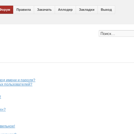
Форум
Правила
Закачать
Аплодер
Закладки
Выход
вод имени и пароля?
ных пользователей?
!
ии»?
авильное!