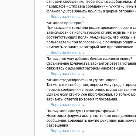
отправки сообщения, чтобы подпись добавилась. 
параграфе «Отправка сообщений» пункта «Личные 
флажок
Присоединить подпись
в форме отправки
Вернуться к началу
Как мне создать опрос?
При создании темы или редактировании первого 
зависимости от используемого стиля; если вы не в
соответствующих полях, убедившись, что каждый в
пользователи при голосовании, с помощью опции «
изменять вариант, за который они проголосовали.
Вернуться к началу
Почему я не могу добавить больше вариантов ответа?
Ограничение количества вариантов ответа устана
свяжитесь с администратором конференции.
Вернуться к началу
Как мне отредактировать или удалить опрос?
Так же, как и сообщения, опросы могут редактиро
первого сообщения в теме; опрос всегда связан им
Однако если кто-то уже проголосовал, то только 
варианты ответов во время голосования.
Вернуться к началу
Почему мне недоступны некоторые форумы?
Некоторые форумы доступны только определённым 
сообщения, совершать другие действия, вам може
разрешения.
Вернуться к началу