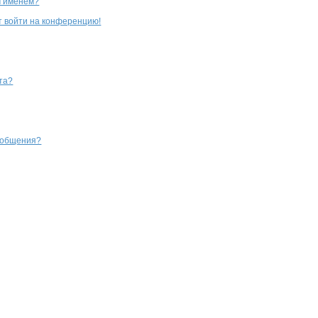
м именем?
ют войти на конференцию!
та?
сообщения?