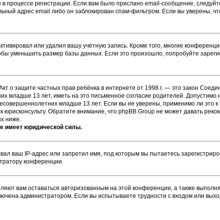
 в процессе регистрации. Если вам было прислано email-сообщение, следуй
ильный адрес email либо он заблокирован спам-фильтром. Если вы уверены, ч
ктивировал или удалил вашу учётную запись. Кроме того, многие конференц
бы уменьшить размер базы данных. Если это произошло, попробуйте зарегис
или Акт о защите частных прав ребёнка в интернете от 1998 г. — это закон Со
х младше 13 лет, иметь на это письменное согласие родителей. Допустимо н
совершеннолетних младше 13 лет. Если вы не уверены, применимо ли это к 
к юрисконсульту. Обратите внимание, что phpBB Group не может давать рек
х ниже.
не имеет юридической силы.
ал ваш IP-адрес или запретил имя, под которым вы пытаетесь зарегистриров
стратору конференции.
оляют вам оставаться авторизованным на этой конференции, а также выполня
лючена администратором. Если вы испытываете трудности с входом или выхо