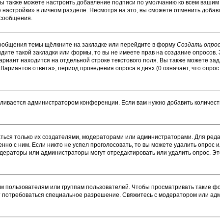
Вы также можете настроить добавление подписи по умолчанию ко всем ваши
настройки» в личном разделе. Несмотря на это, вы сможете отменить добав
 сообщения.
сообщения темы щёлкните на закладке или перейдите в форму
Создать опро
идите такой закладки или формы, то вы не имеете прав на создание опросов. 
ариант находится на отдельной строке текстового поля. Вы также можете зад
Вариантов ответа», период проведения опроса в днях (0 означает, что опро
вливается администратором конференции. Если вам нужно добавить количес
ваться только их создателями, модераторами или администраторами. Для ре
енно с ним. Если никто не успел проголосовать, то вы можете удалить опрос 
модераторы или администраторы могут отредактировать или удалить опрос. Эт
пользователям или группам пользователей. Чтобы просматривать такие фор
т потребоваться специальное разрешение. Свяжитесь с модератором или ад