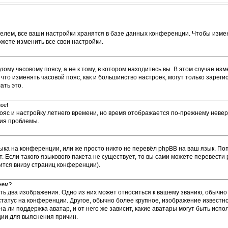
елем, все ваши настройки хранятся в базе данных конференции. Чтобы измен
ожете изменить все свои настройки.
му часовому поясу, а не к тому, в котором находитесь вы. В этом случае изм
е, что изменять часовой пояс, как и большинство настроек, могут только заре
ать это.
ое!
пояс и настройку летнего времени, но время отображается по-прежнему невер
ния проблемы.
ыка на конференции, или же просто никто не перевёл phpBB на ваш язык. По
т. Если такого языкового пакета не существует, то вы сами можете перевес
ится внизу страниц конференции).
енем?
ть два изображения. Одно из них может относиться к вашему званию, обычно 
 статус на конференции. Другое, обычно более крупное, изображение известн
а ли поддержка аватар, и от него же зависит, какие аватары могут быть исп
ии для выяснения причин.