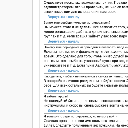
Существует несколько возможных причин. Прежде в
администратором, чтобы проверить, не был ли ва
свяжитесь с ним для исправления настроек.
Вернуться к началу
Зачем мне вообще нужно регистрироваться?
Вы можете этого и не делать. Всё зависит от тог
менее регистрация даёт вам дополнительные возм
группах и т. д. Регистрация займёт у вас всего пар
Вернуться к началу
Почему мне периодически приходится повторять ввод и
Если вы не отметили флажком пункт
Автоматическ
время. Это сделано для того, чтобы никто другой 
раз, вы можете выбрать указанный пункт при вход
университете и т. д. Если пункт
Автоматически вх
Вернуться к началу
Как сделать, чтобы я не появлялся в списке активных п
В настройках личного раздела вы найдёте опцию
С
себе. Для всех остальных вы будете скрытым поль
Вернуться к началу
Я забыл пароль!
Не паникуйте! Хотя пароль нельзя восстановить, 
инструкциям, и скоро вы снова сможете войти на 
Вернуться к началу
Я только что зарегистрировался, но не могу войти!
Сначала проверьте свои имя пользователя и парол
13 лет, следуйте полученным инструкциям. На не