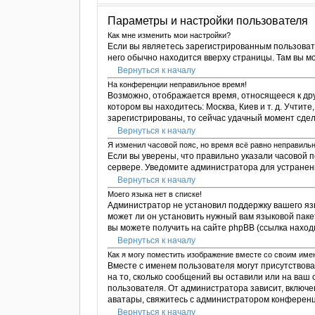
Параметры и настройки пользователя
Как мне изменить мои настройки?
Если вы являетесь зарегистрированным пользоват
него обычно находится вверху страницы. Там вы м
Вернуться к началу
На конференции неправильное время!
Возможно, отображается время, относящееся к друго
котором вы находитесь: Москва, Киев и т. д. Учтит
зарегистрированы, то сейчас удачный момент сдел
Вернуться к началу
Я изменил часовой пояс, но время всё равно неправильн
Если вы уверены, что правильно указали часовой 
сервере. Уведомите администратора для устране
Вернуться к началу
Моего языка нет в списке!
Администратор не установил поддержку вашего яз
может ли он установить нужный вам языковой паке
вы можете получить на сайте phpBB (ссылка наход
Вернуться к началу
Как я могу поместить изображение вместе со своим им
Вместе с именем пользователя могут присутствова
на то, сколько сообщений вы оставили или на ваш
пользователя. От администратора зависит, включен
аватары, свяжитесь с администратором конференц
Вернуться к началу