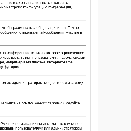
 данные введены правильно, свяжитесь с
ильно настроил конфигурацию конференции,
я, чтобы размещать сообщения, или нет. Тем не
ообщения, отправка email-сообщений, участие в
м на конференции только некоторое ограниченное
одилось вводить имя пользователя и пароль каждый
ре, например в библиотеке, интернет-кафе,
ту функцию.
ы только администраторам, модераторам и самому
 щёлкните на ссылку
Забыли пароль?
. Следуйте
PA и при регистрации вы указали, что вам менее
тивированы пользователями или администратором