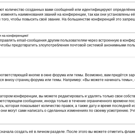
ют количество созданных вами сообщений или идентифицируют определённы
изменять наименования званий на конференции, так как они установлены её
ого, чтобы повысить своё звание. На большинстве конференций это запрещ
ти на конференцию!
тправлять email-сообщения другим пользователям через встроенную в конфе
о, чтобы предотвратить злоупотребления почтовой системой анонимными пол
оответствующей кнопке в окне форума или темы. Возможно, вам придётся зар
я внизу страниц форума или темы. Например: «Вы можете начинать темы», «В
атором конференции, вы можете редактировать и удалять только свои собст
ветствующем сообщении, иногда только в течение ограниченного времени посл
ь, которая показывает количество правок, а также дату и время последней и
они могут сами написать о сделанных изменениях по своему усмотрению. Учт
сначала создать её в личном разделе. После этого вы можете отметить флаж