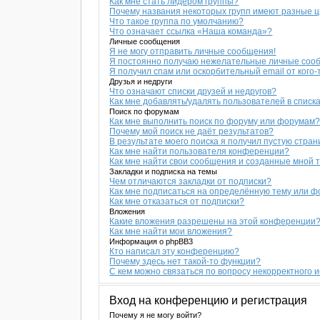
Как мне стать лидером группы?
Почему названия некоторых групп имеют разные 
Что такое группа по умолчанию?
Что означает ссылка «Наша команда»?
Личные сообщения
Я не могу отправить личные сообщения!
Я постоянно получаю нежелательные личные соо
Я получил спам или оскорбительный email от кого-
Друзья и недруги
Что означают списки друзей и недругов?
Как мне добавлять/удалять пользователей в списка
Поиск по форумам
Как мне выполнить поиск по форуму или форумам
Почему мой поиск не даёт результатов?
В результате моего поиска я получил пустую стран
Как мне найти пользователя конференции?
Как мне найти свои сообщения и созданные мной 
Закладки и подписка на темы
Чем отличаются закладки от подписки?
Как мне подписаться на определённую тему или 
Как мне отказаться от подписки?
Вложения
Какие вложения разрешены на этой конференции
Как мне найти мои вложения?
Информация о phpBB3
Кто написал эту конференцию?
Почему здесь нет такой-то функции?
С кем можно связаться по вопросу некорректного 
Вход на конференцию и регистрация
Почему я не могу войти?