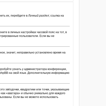
ить их, перейдите в
Личный раздел
; ссылка на
ените в личных настройках часовой пояс на тот, в
гистрированные пользователи. Если вы не
ное, значит, неправильно установлено время на
пробуйте узнать у администратора конференции,
ти phpBB на свой язык. Дополнительную информацию
это звёздочки, квадратики или точки, указывающие
о как «аватара» и обычно уникально для каждого
ользованы. Если вы не можете использовать