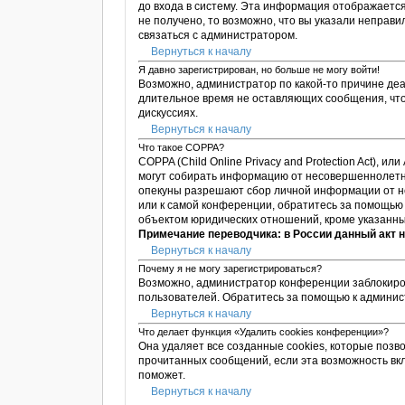
до входа в систему. Эта информация отображается
не получено, то возможно, что вы указали неправ
связаться с администратором.
Вернуться к началу
Я давно зарегистрирован, но больше не могу войти!
Возможно, администратор по какой-то причине деа
длительное время не оставляющих сообщения, что
дискуссиях.
Вернуться к началу
Что такое COPPA?
COPPA (Child Online Privacy and Protection Act), 
могут собирать информацию от несовершеннолетни
опекуны разрешают сбор личной информации от не
или к самой конференции, обратитесь за помощью 
объектом юридических отношений, кроме указанны
Примечание переводчика: в России данный акт 
Вернуться к началу
Почему я не могу зарегистрироваться?
Возможно, администратор конференции заблокиров
пользователей. Обратитесь за помощью к админи
Вернуться к началу
Что делает функция «Удалить cookies конференции»?
Она удаляет все созданные cookies, которые позв
прочитанных сообщений, если эта возможность вк
поможет.
Вернуться к началу