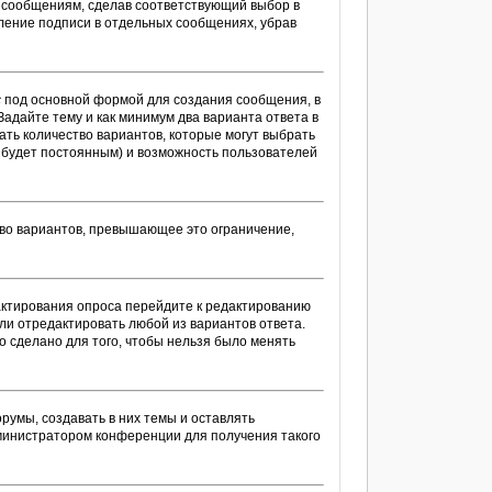
м сообщениям, сделав соответствующий выбор в
ление подписи в отдельных сообщениях, убрав
с
под основной формой для создания сообщения, в
Задайте тему и как минимум два варианта ответа в
ать количество вариантов, которые могут выбрать
с будет постоянным) и возможность пользователей
тво вариантов, превышающее это ограничение,
дактирования опроса перейдите к редактированию
или отредактировать любой из вариантов ответа.
о сделано для того, чтобы нельзя было менять
умы, создавать в них темы и оставлять
министратором конференции для получения такого