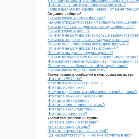
Как я могу поместить изображение вместе со свои
Что такое звание и как я могу изменить его?
Когда я щёлкаю по ссылке «email», от меня требу
Создание сообщений
Как мне создать тему в форуме?
Как мне отредактировать или удалить сообщение?
Как мне добавить подпись к своему сообщению?
Как мне создать опрос?
Почему я не могу добавить больше вариантов отве
Как мне отредактировать или удалить опрос?
Почему мне недоступны некоторые форумы?
Почему я не могу добавлять вложения?
Почему я получил предупреждение?
Как мне пожаловаться на сообщения модератору?
Что означает кнопка «Сохранить» при создании 
Почему моё сообщение требует одобрения?
Как мне вновь поднять мою тему?
Форматирование сообщений и типы создаваемых тем
Что такое BBCode?
Могу ли я использовать HTML?
Что такое смайлики?
Могу ли я добавлять изображения к сообщениям?
Что такое важные объявления?
Что такое объявления?
Что такое прилепленные темы?
Что такое закрытые темы?
Что такое значки тем?
Уровни пользователей и группы
Кто такие администраторы?
Кто такие модераторы?
Что такое группы пользователей?
Где находятся группы и как мне вступить в них?