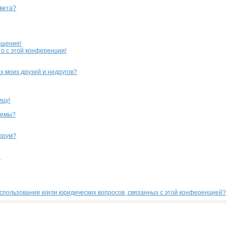
цвета?
бщения!
то с этой конференции!
х моих друзей и недругов?
?
ицу!
темы?
форум?
?
использования и/или юридических вопросов, связанных с этой конференцией?