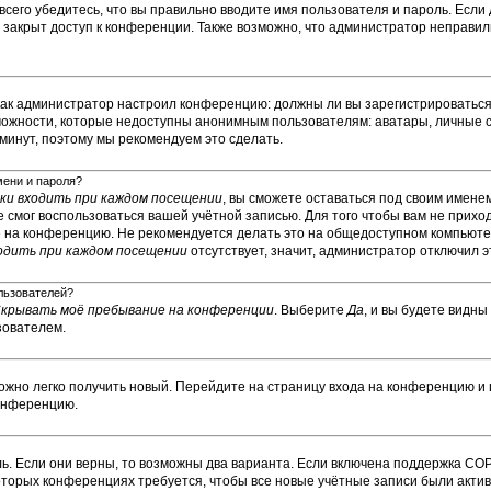
сего убедитесь, что вы правильно вводите имя пользователя и пароль. Если
м закрыт доступ к конференции. Также возможно, что администратор неправ
о, как администратор настроил конференцию: должны ли вы зарегистрироватьс
ожности, которые недоступны анонимным пользователям: аватары, личные с
у минут, поэтому мы рекомендуем это сделать.
мени и пароля?
и входить при каждом посещении
, вы сможете оставаться под своим имене
не смог воспользоваться вашей учётной записью. Для того чтобы вам не прих
е на конференцию. Не рекомендуется делать это на общедоступном компьюте
одить при каждом посещении
отсутствует, значит, администратор отключил э
ользователей?
крывать моё пребывание на конференции
. Выберите
Да
, и вы будете видн
зователем.
можно легко получить новый. Перейдите на страницу входа на конференцию и
конференцию.
ь. Если они верны, то возможны два варианта. Если включена поддержка COP
которых конференциях требуется, чтобы все новые учётные записи были ак